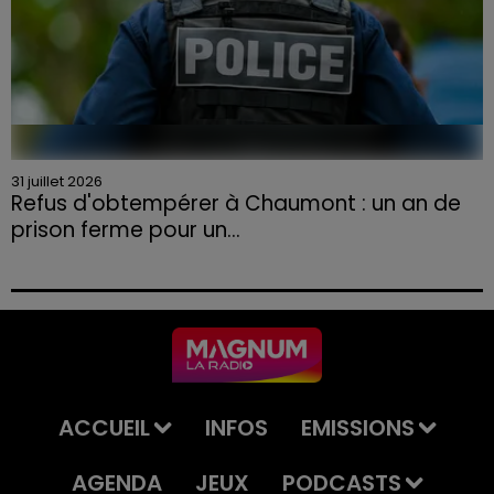
31 juillet 2026
Refus d'obtempérer à Chaumont : un an de
prison ferme pour un...
Le tribunal a également prononcé l'annulation de son
permis et la confiscation de son véhicule.
ACCUEIL
INFOS
EMISSIONS
AGENDA
JEUX
PODCASTS