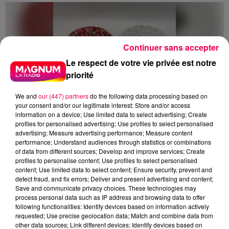
Continuer sans accepter
Le respect de votre vie privée est notre
priorité
We and
our (447) partners
do the following data processing based on
your consent and/or our legitimate interest: Store and/or access
information on a device; Use limited data to select advertising; Create
profiles for personalised advertising; Use profiles to select personalised
advertising; Measure advertising performance; Measure content
performance; Understand audiences through statistics or combinations
of data from different sources; Develop and improve services; Create
profiles to personalise content; Use profiles to select personalised
content; Use limited data to select content; Ensure security, prevent and
5 août 2026
detect fraud, and fix errors; Deliver and present advertising and content;
Des assiettes Linvosges rappelées pour
Save and communicate privacy choices. These technologies may
excès de plomb
process personal data such as IP address and browsing data to offer
following functionalities: Identify devices based on information actively
Du plomb a été détecté dans deux assiettes en
requested; Use precise geolocation data; Match and combine data from
céramique vendues entre 2020 et 2022 par Linvosges.
other data sources; Link different devices; Identify devices based on