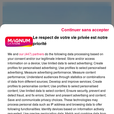
Du plomb a été détecté dans deux assiettes en
céramique vendues entre 2020 et 2022 par Linvosges.
Continuer sans accepter
Le respect de votre vie privée est notre
priorité
We and
our (447) partners
do the following data processing based on
your consent and/or our legitimate interest: Store and/or access
information on a device; Use limited data to select advertising; Create
profiles for personalised advertising; Use profiles to select personalised
advertising; Measure advertising performance; Measure content
performance; Understand audiences through statistics or combinations
of data from different sources; Develop and improve services; Create
profiles to personalise content; Use profiles to select personalised
3 août 2026
content; Use limited data to select content; Ensure security, prevent and
PRÉVIFEUX : "il faut avoir une culture du risque"
detect fraud, and fix errors; Deliver and present advertising and content;
dans les Vosges
Save and communicate privacy choices. These technologies may
process personal data such as IP address and browsing data to offer
following functionalities: Identify devices based on information actively
requested; Use precise geolocation data; Match and combine data from