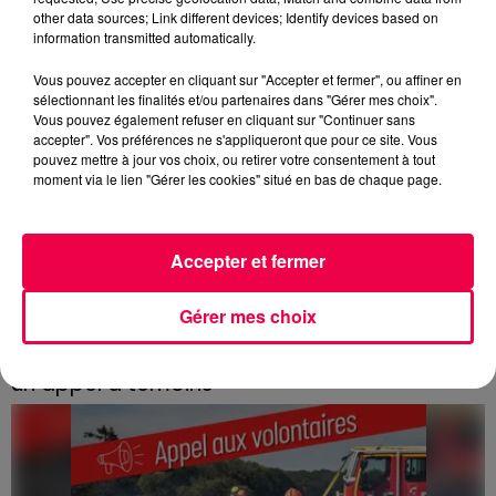
other data sources; Link different devices; Identify devices based on
information transmitted automatically.
Vous pouvez accepter en cliquant sur "Accepter et fermer", ou affiner en
sélectionnant les finalités et/ou partenaires dans "Gérer mes choix".
Vous pouvez également refuser en cliquant sur "Continuer sans
accepter". Vos préférences ne s'appliqueront que pour ce site. Vous
pouvez mettre à jour vos choix, ou retirer votre consentement à tout
moment via le lien "Gérer les cookies" situé en bas de chaque page.
Accepter et fermer
Gérer mes choix
3 août 2026
Incendie de Vagney : la gendarmerie lance
un appel à témoins
Le feu, parti d'une haie avant de se propager au
quartier résidentiel, avait détruit deux habitations et
contraint à l'évacuation d'une centaine de personnes.