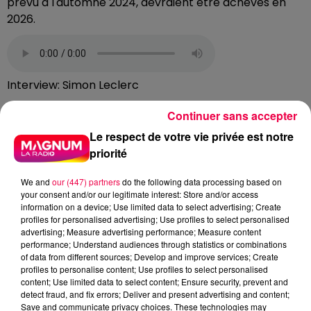
prévu à l'automne 2024, devraient être achevés en
2026.
Interview: Simon Leclerc
QUEL FINANCEMENT ?
Continuer sans accepter
Le respect de votre vie privée est notre
Le financement, d'un montant de 60 millions d'euros
priorité
par an, est exclusivement pris en charge par le
département des Vosges. Cependant, il est à noter
We and
our (447) partners
do the following data processing based on
que le village d'enfants à Neufchâteau sera le dernier
your consent and/or our legitimate interest: Store and/or access
à ouvrir, SOS Villages d'Enfants suspendant de
information on a device; Use limited data to select advertising; Create
nouveaux projets en raison de la forte demande.
profiles for personalised advertising; Use profiles to select personalised
advertising; Measure advertising performance; Measure content
Ce projet s'inscrit dans une dynamique globale visant
performance; Understand audiences through statistics or combinations
of data from different sources; Develop and improve services; Create
à assurer le bien-être des enfants pris en charge et à
profiles to personalise content; Use profiles to select personalised
répondre aux défis actuels tels que le vieillissement
content; Use limited data to select content; Ensure security, prevent and
des familles d'accueil et le recrutement limité
detect fraud, and fix errors; Deliver and present advertising and content;
Save and communicate privacy choices. These technologies may