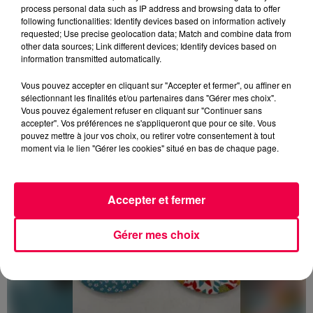
d'assistants sociaux. Avec ces villages d'enfants, le
process personal data such as IP address and browsing data to offer
département des Vosges cherche à offrir une solution
following functionalities: Identify devices based on information actively
innovante et durable pour garantir un avenir meilleur
requested; Use precise geolocation data; Match and combine data from
other data sources; Link different devices; Identify devices based on
aux enfants en grande difficulté.
information transmitted automatically.
DERNIÈRES INFOS
Vous pouvez accepter en cliquant sur "Accepter et fermer", ou affiner en
sélectionnant les finalités et/ou partenaires dans "Gérer mes choix".
Vous pouvez également refuser en cliquant sur "Continuer sans
accepter". Vos préférences ne s'appliqueront que pour ce site. Vous
pouvez mettre à jour vos choix, ou retirer votre consentement à tout
moment via le lien "Gérer les cookies" situé en bas de chaque page.
Accepter et fermer
Gérer mes choix