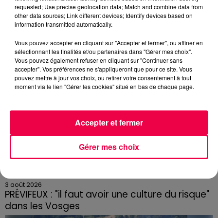
requested; Use precise geolocation data; Match and combine data from
excès de plomb
other data sources; Link different devices; Identify devices based on
Du plomb a été détecté dans deux assiettes en
information transmitted automatically.
céramique vendues entre 2020 et 2022 par Linvosges.
Vous pouvez accepter en cliquant sur "Accepter et fermer", ou affiner en
sélectionnant les finalités et/ou partenaires dans "Gérer mes choix".
Vous pouvez également refuser en cliquant sur "Continuer sans
accepter". Vos préférences ne s'appliqueront que pour ce site. Vous
pouvez mettre à jour vos choix, ou retirer votre consentement à tout
moment via le lien "Gérer les cookies" situé en bas de chaque page.
Accepter et fermer
Gérer mes choix
3 août 2026
PRÉVIFEUX : "il faut avoir une culture du risque"
dans les Vosges