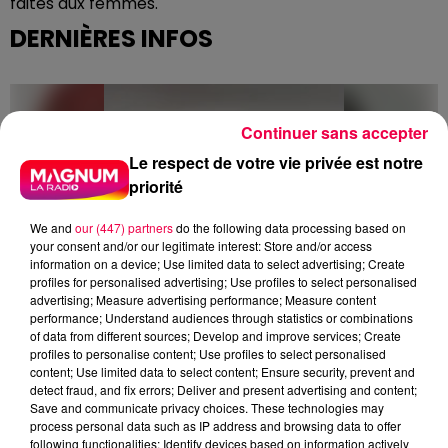
faites aux femmes.
DERNIÈRES INFOS
Continuer sans accepter
Le respect de votre vie privée est notre
priorité
We and
our (447) partners
do the following data processing based on
your consent and/or our legitimate interest: Store and/or access
information on a device; Use limited data to select advertising; Create
profiles for personalised advertising; Use profiles to select personalised
advertising; Measure advertising performance; Measure content
performance; Understand audiences through statistics or combinations
of data from different sources; Develop and improve services; Create
profiles to personalise content; Use profiles to select personalised
content; Use limited data to select content; Ensure security, prevent and
detect fraud, and fix errors; Deliver and present advertising and content;
Save and communicate privacy choices. These technologies may
5 août 2026
process personal data such as IP address and browsing data to offer
Des assiettes Linvosges rappelées pour
following functionalities: Identify devices based on information actively