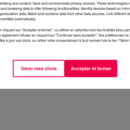
vitesse, avec 163 millions de personnes transportées en
ertising and content; Save and communicate privacy choices. These technologies
and browsing data to offer following functionalities: Identify devices based on infor
eolocation data; Match and combine data from other data sources; Link different de
nsmitted automatically.
révues du 5 au 22 avril 2025.
cliquant sur "Accepter et fermer", ou affiner en sélectionnant les finalités et/ou pa
 également refuser en cliquant sur "Continuer sans accepter". Vos préférences ne 
tre à jour vos choix, ou retirer votre consentement à tout moment via le lien "Gérer 
Gérer mes choix
Accepter et fermer