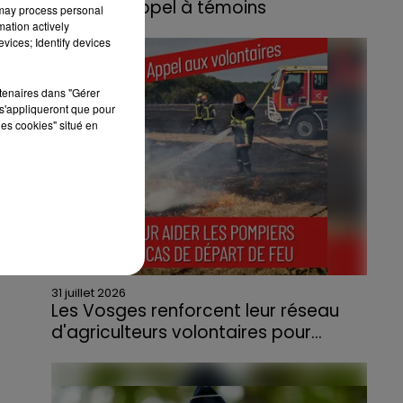
lance un appel à témoins
 may process personal
mation actively
Le feu, parti d'une haie avant de se propager
vices; Identify devices
au quartier résidentiel, avait détruit deux
habitations et contraint à l'évacuation d'une
rtenaires dans "Gérer
centaine de personnes.
s'appliqueront que pour
les cookies" situé en
31 juillet 2026
Les Vosges renforcent leur réseau
d'agriculteurs volontaires pour...
Face à la sécheresse et aux risques de
départs de feu, la Chambre d'agriculture
des Vosges a lancé un appel aux