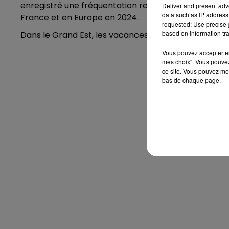
enregistré une fréquentation record pour la grande 
Deliver and present adv
data such as IP address 
France et en Europe en 2024.
requested; Use precise g
based on information tra
Dans le Grand Est, les vacances de printemps sont p
Vous pouvez accepter en 
mes choix". Vous pouvez
ce site. Vous pouvez met
bas de chaque page.