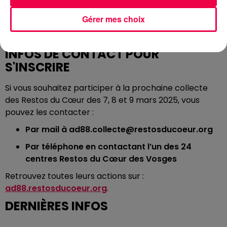
Gérer mes choix
INFOS DE CONTACT POUR
S'INSCRIRE
Si vous souhaitez participer à la prochaine collecte
des Restos du Cœur des 7, 8 et 9 mars 2025, vous
pouvez les contacter :
Par mail à ad88.collecte@restosducoeur.org
Par téléphone en contactant l’un des 24
centres Restos du Cœur des Vosges
Retrouvez toutes leurs actions sur :
ad88.restosducoeur.org
.
DERNIÈRES INFOS