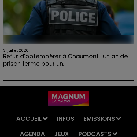
31 juillet 2026
Refus d'obtempérer à Chaumont : un an de
prison ferme pour un...
Le tribunal a également prononcé l'annulation de son
permis et la confiscation de son véhicule.
ACCUEIL
INFOS
EMISSIONS
AGENDA
JEUX
PODCASTS