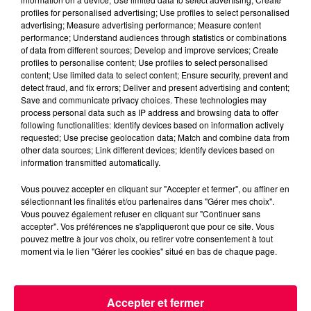
profiles for personalised advertising; Use profiles to select personalised
dès à présent s’inscrire sur le site
advertising; Measure advertising performance; Measure content
collecte.restosducoeur.org
pour devenir les
performance; Understand audiences through statistics or combinations
bénévoles de quelques heures, d’un jour ou d’un week-
of data from different sources; Develop and improve services; Create
profiles to personalise content; Use profiles to select personalised
end, en magasin.
content; Use limited data to select content; Ensure security, prevent and
detect fraud, and fix errors; Deliver and present advertising and content;
Save and communicate privacy choices. These technologies may
process personal data such as IP address and browsing data to offer
following functionalities: Identify devices based on information actively
requested; Use precise geolocation data; Match and combine data from
other data sources; Link different devices; Identify devices based on
information transmitted automatically.
Vous pouvez accepter en cliquant sur "Accepter et fermer", ou affiner en
sélectionnant les finalités et/ou partenaires dans "Gérer mes choix".
Vous pouvez également refuser en cliquant sur "Continuer sans
accepter". Vos préférences ne s'appliqueront que pour ce site. Vous
pouvez mettre à jour vos choix, ou retirer votre consentement à tout
moment via le lien "Gérer les cookies" situé en bas de chaque page.
Accepter et fermer