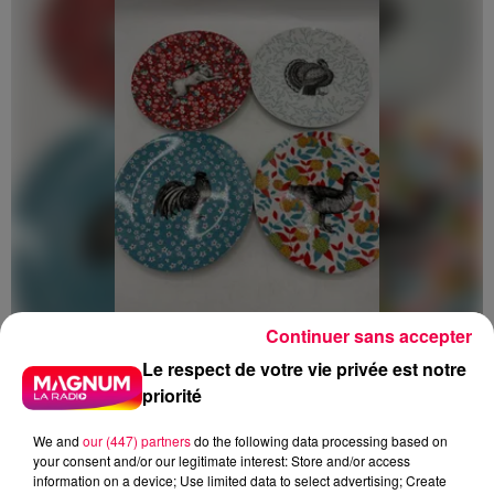
Continuer sans accepter
5 août 2026
Le respect de votre vie privée est notre
Des assiettes Linvosges rappelées pour
priorité
excès de plomb
Du plomb a été détecté dans deux assiettes en
We and
our (447) partners
do the following data processing based on
céramique vendues entre 2020 et 2022 par Linvosges.
your consent and/or our legitimate interest: Store and/or access
information on a device; Use limited data to select advertising; Create