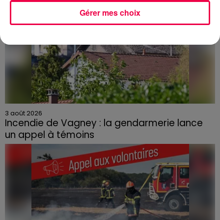
Gérer mes choix
3 août 2026
Incendie de Vagney : la gendarmerie lance
un appel à témoins
Le feu, parti d'une haie avant de se propager au
quartier résidentiel, avait détruit deux habitations et
contraint à l'évacuation d'une centaine de personnes.