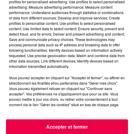
profiles for personalised advertising; Use profiles to select personalised
advertising; Measure advertising performance; Measure content
performance; Understand audiences through statistics or combinations
of data from different sources; Develop and improve services; Create
profiles to personalise content; Use profiles to select personalised
content; Use limited data to select content; Ensure security, prevent and
detect fraud, and fix errors; Deliver and present advertising and content;
Save and communicate privacy choices. These technologies may
process personal data such as IP address and browsing data to offer
following functionalities: Identify devices based on information actively
requested; Use precise geolocation data; Match and combine data from
other data sources; Link different devices; Identify devices based on
information transmitted automatically.
Vous pouvez accepter en cliquant sur "Accepter et fermer", ou affiner en
3 août 2026
sélectionnant les finalités et/ou partenaires dans "Gérer mes choix".
PRÉVIFEUX : "il faut avoir une culture du risque"
Vous pouvez également refuser en cliquant sur "Continuer sans
accepter". Vos préférences ne s'appliqueront que pour ce site. Vous
dans les Vosges
pouvez mettre à jour vos choix, ou retirer votre consentement à tout
moment via le lien "Gérer les cookies" situé en bas de chaque page.
Accepter et fermer