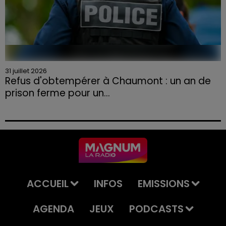
31 juillet 2026
Refus d'obtempérer à Chaumont : un an de
prison ferme pour un...
Le tribunal a également prononcé l'annulation de son
permis et la confiscation de son véhicule.
ACCUEIL
INFOS
EMISSIONS
AGENDA
JEUX
PODCASTS