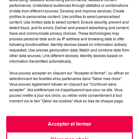
performance; Understand audiences through statistics or combinations
of data from different sources; Develop and improve services; Create
profiles to personalise content; Use profiles to select personalised
content; Use limited data to select content; Ensure security, prevent and
detect fraud, and fix errors; Deliver and present advertising and content;
Save and communicate privacy choices. These technologies may
process personal data such as IP address and browsing data to offer
following functionalities: Identify devices based on information actively
requested; Use precise geolocation data; Match and combine data from
other data sources; Link different devices; Identify devices based on
information transmitted automatically.
Vous pouvez accepter en cliquant sur "Accepter et fermer", ou affiner en
sélectionnant les finalités et/ou partenaires dans "Gérer mes choix".
5 août 2026
Vous pouvez également refuser en cliquant sur "Continuer sans
Des assiettes Linvosges rappelées pour
accepter". Vos préférences ne s'appliqueront que pour ce site. Vous
pouvez mettre à jour vos choix, ou retirer votre consentement à tout
excès de plomb
moment via le lien "Gérer les cookies" situé en bas de chaque page.
Du plomb a été détecté dans deux assiettes en
céramique vendues entre 2020 et 2022 par Linvosges.
Accepter et fermer