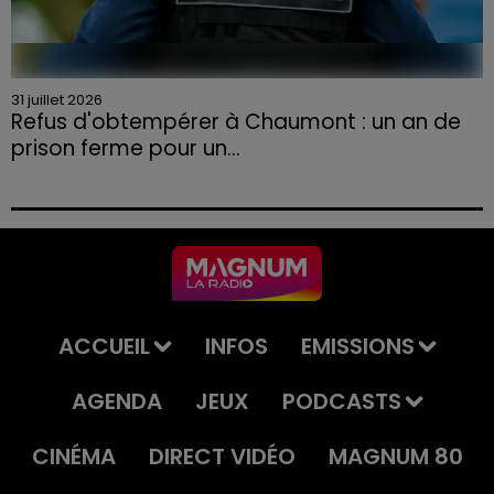
31 juillet 2026
Refus d'obtempérer à Chaumont : un an de
prison ferme pour un...
Le tribunal a également prononcé l'annulation de son
permis et la confiscation de son véhicule.
ACCUEIL
INFOS
EMISSIONS
AGENDA
JEUX
PODCASTS
CINÉMA
DIRECT VIDÉO
MAGNUM 80