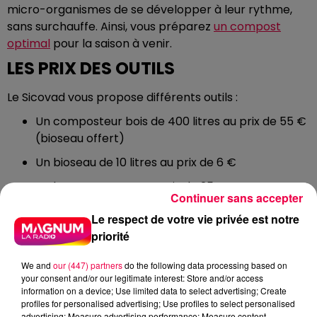
micro-organismes de se développer à leur rythme,
sans surchauffe. Ainsi, vous préparez
un compost
optimal
pour la saison à venir.
LES PRIX DES OUTILS
Le Sicovad vous propose différents outils :
Un composteur bois de 400 litres au prix de 55 €
(bioseau offert)
Un bioseau de 10 litres au prix de 6 €
Un brass’ compost au prix de 25 €
Continuer sans accepter
Le règlement peut se faire par chèque ou CB.
Le respect de votre vie privée est notre
DERNIÈRES INFOS
priorité
We and
our (447) partners
do the following data processing based on
your consent and/or our legitimate interest: Store and/or access
information on a device; Use limited data to select advertising; Create
profiles for personalised advertising; Use profiles to select personalised
advertising; Measure advertising performance; Measure content