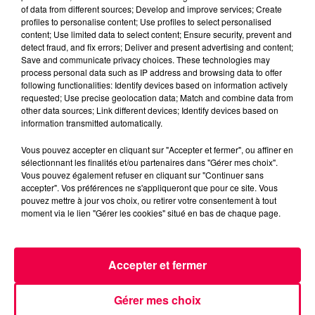
of data from different sources; Develop and improve services; Create
profiles to personalise content; Use profiles to select personalised
content; Use limited data to select content; Ensure security, prevent and
CLAUDIO CAPÉO sort son nouvel album "Nouveau
detect fraud, and fix errors; Deliver and present advertising and content;
Souffle". Il nous en dit plus sur son retour en musique
Save and communicate privacy choices. These technologies may
suite à son passage au Showcase Magnum la Radio
process personal data such as IP address and browsing data to offer
following functionalities: Identify devices based on information actively
avec l'ACATE le 8 décembre à Thaon les Vosges.
requested; Use precise geolocation data; Match and combine data from
other data sources; Link different devices; Identify devices based on
information transmitted automatically.
Vous pouvez accepter en cliquant sur "Accepter et fermer", ou affiner en
sélectionnant les finalités et/ou partenaires dans "Gérer mes choix".
Vous pouvez également refuser en cliquant sur "Continuer sans
ACCUEIL
INFOS
EMISSIONS
accepter". Vos préférences ne s'appliqueront que pour ce site. Vous
pouvez mettre à jour vos choix, ou retirer votre consentement à tout
moment via le lien "Gérer les cookies" situé en bas de chaque page.
AGENDA
JEUX
PODCASTS
CINÉMA
DIRECT VIDÉO
MAGNUM 80
Accepter et fermer
NOUS CONTACTER
Gérer mes choix