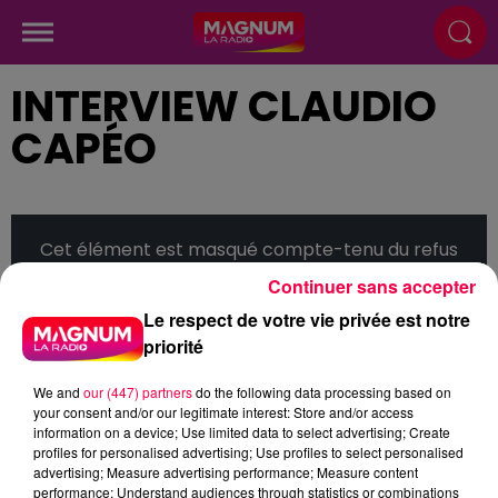
INTERVIEW CLAUDIO
CAPÉO
Cet élément est masqué compte-tenu du refus
du dépôt de cookies que vous avez exprimé. Si
Continuer sans accepter
vous souhaitez l'afficher, merci de nous donner
Le respect de votre vie privée est notre
votre accord en cliquant sur le bouton ci-
priorité
dessous.
We and
our (447) partners
do the following data processing based on
Afficher l'élément
your consent and/or our legitimate interest: Store and/or access
information on a device; Use limited data to select advertising; Create
profiles for personalised advertising; Use profiles to select personalised
advertising; Measure advertising performance; Measure content
Interview Claudio Capéo
performance; Understand audiences through statistics or combinations