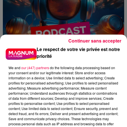
Continuer sans accepter
Le respect de votre vie privée est notre
priorité
We and
our (447) partners
do the following data processing based on
your consent and/or our legitimate interest: Store and/or access
information on a device; Use limited data to select advertising; Create
profiles for personalised advertising; Use profiles to select personalised
advertising; Measure advertising performance; Measure content
performance; Understand audiences through statistics or combinations
flash
of data from different sources; Develop and improve services; Create
profiles to personalise content; Use profiles to select personalised
content; Use limited data to select content; Ensure security, prevent and
Juliette Schang
detect fraud, and fix errors; Deliver and present advertising and content;
Save and communicate privacy choices. These technologies may
Les infos de ce jeudi matin.
process personal data such as IP address and browsing data to offer