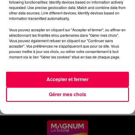
following functionalities: Identify devices based on information actively
requested; Use precise geolocation data; Match and combine data from
0:00
4 min
other data sources; Link different devices; Identify devices based on
information transmitted automatically.
Vous pouvez accepter en cliquant sur "Accepter et fermer", ou affiner en
7 mai 2026 - 4 min
sélectionnant les finalités et/ou partenaires dans "Gérer mes choix".
Vous pouvez également refuser en cliquant sur "Continuer sans
JEUDI MATIN - 07 MAI
accepter". Vos préférences ne s'appliqueront que pour ce site. Vous
pouvez mettre à jour vos choix, ou retirer votre consentement à tout
moment via le lien "Gérer les cookies" situé en bas de chaque page.
Les infos de ce jeudi matin.
Accepter et fermer
Gérer mes choix