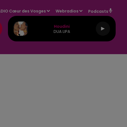
DIO Cœur des Vosges
Webradios
Podcasts
Houdini
DUA LIPA