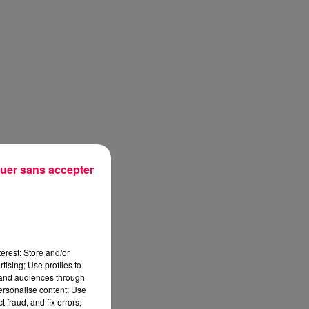
uer sans accepter
erest: Store and/or
tising; Use profiles to
tand audiences through
personalise content; Use
sec
 fraud, and fix errors;