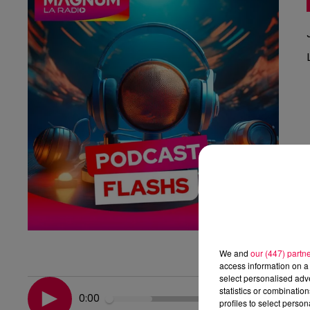
We and
our (447) partn
access information on a 
select personalised ad
statistics or combinatio
0:00
profiles to select person