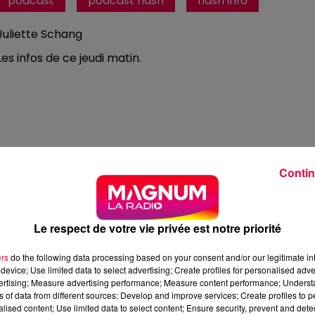
podcast
podcast flash
flash info
Juliette Schang
Les infos de ce jeudi matin.
Contin
Le respect de votre vie privée est notre priorité
ers
do the following data processing based on your consent and/or our legitimate int
device; Use limited data to select advertising; Create profiles for personalised adver
vertising; Measure advertising performance; Measure content performance; Unders
ns of data from different sources; Develop and improve services; Create profiles to 
5 min 20 
alised content; Use limited data to select content; Ensure security, prevent and detect