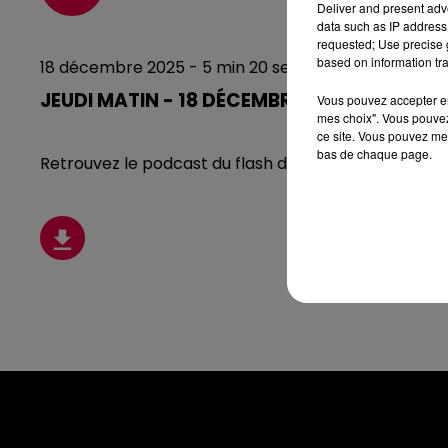
Deliver and present adv
data such as IP address 
requested; Use precise g
based on information tra
18 décembre 2025 - 5 min 20 sec
JEUDI MATIN - 18 DÉCEMBRE
Vous pouvez accepter en 
mes choix". Vous pouvez
ce site. Vous pouvez met
bas de chaque page.
Retrouvez le podcast du flash de ce jeudi 18 décemb