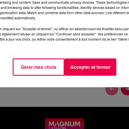
ertising and content; Save and communicate privacy choices. These technologies
and browsing data to offer following functionalities: Identify devices based on infor
eolocation data; Match and combine data from other data sources; Link different de
nsmitted automatically.
cliquant sur "Accepter et fermer", ou affiner en sélectionnant les finalités et/ou pa
 également refuser en cliquant sur "Continuer sans accepter". Vos préférences ne 
tre à jour vos choix, ou retirer votre consentement à tout moment via le lien "Gérer 
re, matin.
Gérer mes choix
Accepter et fermer