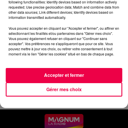
following functionalities: Identify devices based on information actively
requested; Use precise geolocation data; Match and combine data from
0:00
4 min 24 sec
other data sources; Link different devices; Identify devices based on
information transmitted automatically.
Vous pouvez accepter en cliquant sur "Accepter et fermer", ou affiner en
7 mai 2026 - 4 min 24 sec
sélectionnant les finalités et/ou partenaires dans "Gérer mes choix".
Vous pouvez également refuser en cliquant sur "Continuer sans
JEUDI SOIR - 07 MAI
accepter". Vos préférences ne s'appliqueront que pour ce site. Vous
pouvez mettre à jour vos choix, ou retirer votre consentement à tout
moment via le lien "Gérer les cookies" situé en bas de chaque page.
Les informations du jeudi 07 mai 2026 à 19h.
Accepter et fermer
Gérer mes choix