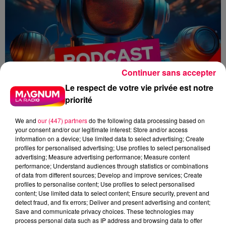
Continuer sans accepter
Le respect de votre vie privée est notre
priorité
We and
our (447) partners
do the following data processing based on
your consent and/or our legitimate interest: Store and/or access
information on a device; Use limited data to select advertising; Create
profiles for personalised advertising; Use profiles to select personalised
advertising; Measure advertising performance; Measure content
performance; Understand audiences through statistics or combinations
flash info
of data from different sources; Develop and improve services; Create
profiles to personalise content; Use profiles to select personalised
content; Use limited data to select content; Ensure security, prevent and
Zoé Thomas
detect fraud, and fix errors; Deliver and present advertising and content;
Save and communicate privacy choices. These technologies may
Le flash de 19h
process personal data such as IP address and browsing data to offer