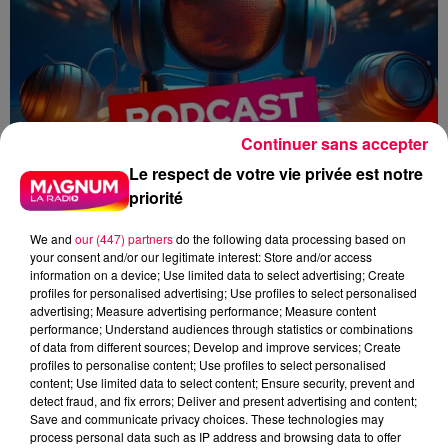
Continuer sans accepter
Le respect de votre vie privée est notre
priorité
We and
our (447) partners
do the following data processing based on
your consent and/or our legitimate interest: Store and/or access
information on a device; Use limited data to select advertising; Create
profiles for personalised advertising; Use profiles to select personalised
advertising; Measure advertising performance; Measure content
performance; Understand audiences through statistics or combinations
flash info
Zoé Thomas
of data from different sources; Develop and improve services; Create
profiles to personalise content; Use profiles to select personalised
content; Use limited data to select content; Ensure security, prevent and
Zoé Thomas
detect fraud, and fix errors; Deliver and present advertising and content;
Save and communicate privacy choices. These technologies may
Le flash de 19h
process personal data such as IP address and browsing data to offer