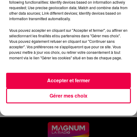
following functionalities: Identify devices based on information actively
requested; Use precise geolocation data; Match and combine data from
0:00
4 min 15 sec
other data sources; Link different devices; Identify devices based on
information transmitted automatically.
Vous pouvez accepter en cliquant sur "Accepter et fermer", ou affiner en
21 mai 2026 - 4 min 15 sec
sélectionnant les finalités et/ou partenaires dans "Gérer mes choix".
Vous pouvez également refuser en cliquant sur "Continuer sans
JEUDI SOIR - 21 MAI
accepter". Vos préférences ne s'appliqueront que pour ce site. Vous
pouvez mettre à jour vos choix, ou retirer votre consentement à tout
moment via le lien "Gérer les cookies" situé en bas de chaque page.
Les informations du jeudi 21 mai 2026 à 19h.
Accepter et fermer
Gérer mes choix