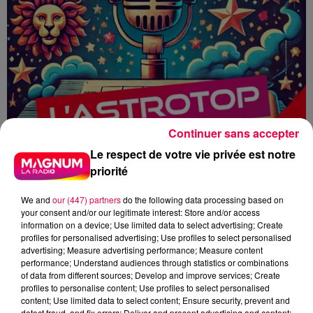
Continuer sans accepter
Le respect de votre vie privée est notre
priorité
We and
our (447) partners
do the following data processing based on
your consent and/or our legitimate interest: Store and/or access
information on a device; Use limited data to select advertising; Create
profiles for personalised advertising; Use profiles to select personalised
advertising; Measure advertising performance; Measure content
performance; Understand audiences through statistics or combinations
HOROSCOPE
ASTROTOP
ASTRO
of data from different sources; Develop and improve services; Create
MAGNUM CAFE
profiles to personalise content; Use profiles to select personalised
content; Use limited data to select content; Ensure security, prevent and
detect fraud, and fix errors; Deliver and present advertising and content;