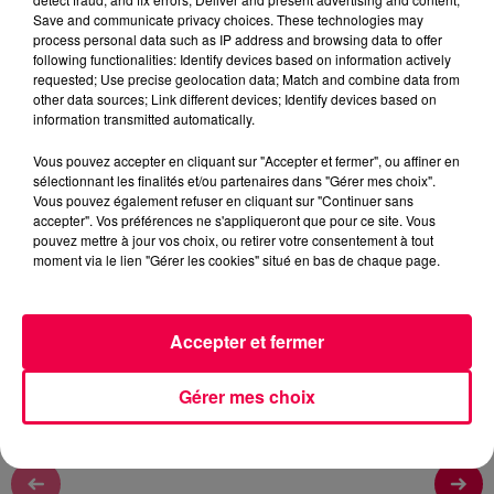
Rémy
Save and communicate privacy choices. These technologies may
process personal data such as IP address and browsing data to offer
L'ASTROTOP TOUS LES MATINS A 6H45, 7H45 ET
following functionalities: Identify devices based on information actively
8H45
requested; Use precise geolocation data; Match and combine data from
other data sources; Link different devices; Identify devices based on
information transmitted automatically.
0:00
1 min 39 sec
Vous pouvez accepter en cliquant sur "Accepter et fermer", ou affiner en
sélectionnant les finalités et/ou partenaires dans "Gérer mes choix".
Vous pouvez également refuser en cliquant sur "Continuer sans
accepter". Vos préférences ne s'appliqueront que pour ce site. Vous
11 juin 2026 - 1 min 39 sec
pouvez mettre à jour vos choix, ou retirer votre consentement à tout
moment via le lien "Gérer les cookies" situé en bas de chaque page.
L'ASTROTOP DU JEUDI 11 JUIN
L'ASTROTOP DU JEUDI 11 JUIN
Accepter et fermer
Gérer mes choix