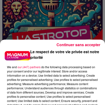
Continuer sans accepter
Le respect de votre vie privée est notre
priorité
We and
our (447) partners
do the following data processing based on
your consent and/or our legitimate interest: Store and/or access
information on a device; Use limited data to select advertising; Create
profiles for personalised advertising; Use profiles to select personalised
advertising; Measure advertising performance; Measure content
performance; Understand audiences through statistics or combinations
ASTRO
HOROSCOPE
ASTROTOP
of data from different sources; Develop and improve services; Create
MAGNUM CAFE
profiles to personalise content; Use profiles to select personalised
content; Use limited data to select content; Ensure security, prevent and
detect fraud, and fix errors; Deliver and present advertising and content;