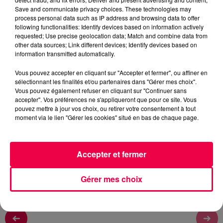
Rémy
Save and communicate privacy choices. These technologies may
process personal data such as IP address and browsing data to offer
L'ASTROTOP TOUS LES MATINS A 6H45, 7H45 ET
following functionalities: Identify devices based on information actively
8H45
requested; Use precise geolocation data; Match and combine data from
other data sources; Link different devices; Identify devices based on
information transmitted automatically.
0:00
1 min 28 sec
Vous pouvez accepter en cliquant sur "Accepter et fermer", ou affiner en
sélectionnant les finalités et/ou partenaires dans "Gérer mes choix".
Vous pouvez également refuser en cliquant sur "Continuer sans
accepter". Vos préférences ne s'appliqueront que pour ce site. Vous
22 juin 2026 - 1 min 28 sec
pouvez mettre à jour vos choix, ou retirer votre consentement à tout
moment via le lien "Gérer les cookies" situé en bas de chaque page.
L'ASTROTOP DU LUNDI 22 JUIN
L'ASTROTOP DU LUNDI 22 JUIN
Accepter et fermer
Gérer mes choix