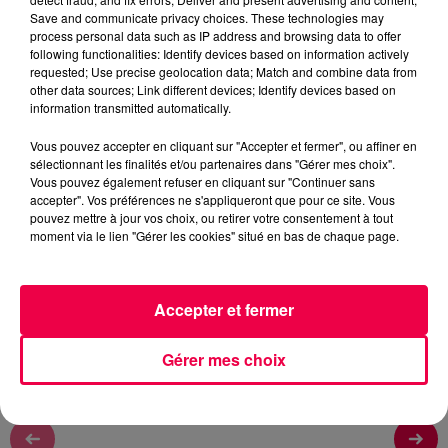
Rémy
Save and communicate privacy choices. These technologies may
process personal data such as IP address and browsing data to offer
L'ASTROTOP TOUS LES MATINS A 6H45, 7H45 ET
following functionalities: Identify devices based on information actively
8H45
requested; Use precise geolocation data; Match and combine data from
other data sources; Link different devices; Identify devices based on
information transmitted automatically.
0:00
1 min 35 sec
Vous pouvez accepter en cliquant sur "Accepter et fermer", ou affiner en
sélectionnant les finalités et/ou partenaires dans "Gérer mes choix".
Vous pouvez également refuser en cliquant sur "Continuer sans
accepter". Vos préférences ne s'appliqueront que pour ce site. Vous
8 juin 2026 - 1 min 35 sec
pouvez mettre à jour vos choix, ou retirer votre consentement à tout
moment via le lien "Gérer les cookies" situé en bas de chaque page.
L'ASTROTOP DU LUNDI 8 JUIN
L'ASTROTOP DU LUNDI 8 JUIN
Accepter et fermer
Gérer mes choix