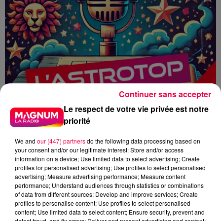
Continuer sans accepter
Le respect de votre vie privée est notre
priorité
We and
our (447) partners
do the following data processing based on
your consent and/or our legitimate interest: Store and/or access
information on a device; Use limited data to select advertising; Create
profiles for personalised advertising; Use profiles to select personalised
advertising; Measure advertising performance; Measure content
performance; Understand audiences through statistics or combinations
HOROSCOPE
ASTROTOP
ASTRO
of data from different sources; Develop and improve services; Create
MAGNUM CAFE
profiles to personalise content; Use profiles to select personalised
content; Use limited data to select content; Ensure security, prevent and
detect fraud, and fix errors; Deliver and present advertising and content;