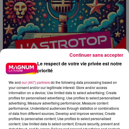
Continuer sans accepter
Le respect de votre vie privée est notre
priorité
We and
our (447) partners
do the following data processing based on
your consent and/or our legitimate interest: Store and/or access
information on a device; Use limited data to select advertising; Create
profiles for personalised advertising; Use profiles to select personalised
advertising; Measure advertising performance; Measure content
performance; Understand audiences through statistics or combinations
HOROSCOPE
ASTRO
ASTROTOP
of data from different sources; Develop and improve services; Create
MAGNUM CAFE
profiles to personalise content; Use profiles to select personalised
content; Use limited data to select content; Ensure security, prevent and
detect fraud, and fix errors; Deliver and present advertising and content;