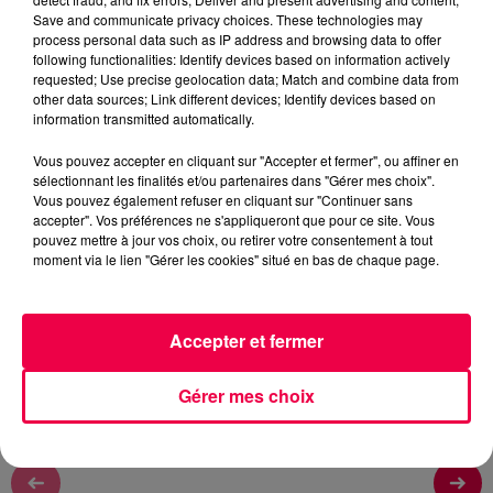
Rémy
Save and communicate privacy choices. These technologies may
process personal data such as IP address and browsing data to offer
L'ASTROTOP TOUS LES MATINS A 6H45, 7H45 ET
following functionalities: Identify devices based on information actively
8H45
requested; Use precise geolocation data; Match and combine data from
other data sources; Link different devices; Identify devices based on
information transmitted automatically.
0:00
1 min 36 sec
Vous pouvez accepter en cliquant sur "Accepter et fermer", ou affiner en
sélectionnant les finalités et/ou partenaires dans "Gérer mes choix".
Vous pouvez également refuser en cliquant sur "Continuer sans
accepter". Vos préférences ne s'appliqueront que pour ce site. Vous
16 juin 2026 - 1 min 36 sec
pouvez mettre à jour vos choix, ou retirer votre consentement à tout
moment via le lien "Gérer les cookies" situé en bas de chaque page.
L'ASTROTOP DU MARDI 16 JUIN
L'ASTROTOP DU MARDI 16 JUIN
Accepter et fermer
Gérer mes choix