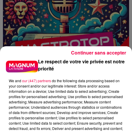
Continuer sans accepter
Le respect de votre vie privée est notre
priorité
We and
our (447) partners
do the following data processing based on
your consent and/or our legitimate interest: Store and/or access
information on a device; Use limited data to select advertising; Create
profiles for personalised advertising; Use profiles to select personalised
advertising; Measure advertising performance; Measure content
performance; Understand audiences through statistics or combinations
HOROSCOPE
ASTROTOP
ASTRO
of data from different sources; Develop and improve services; Create
profiles to personalise content; Use profiles to select personalised
MAGNUM CAFE
content; Use limited data to select content; Ensure security, prevent and
detect fraud, and fix errors; Deliver and present advertising and content;