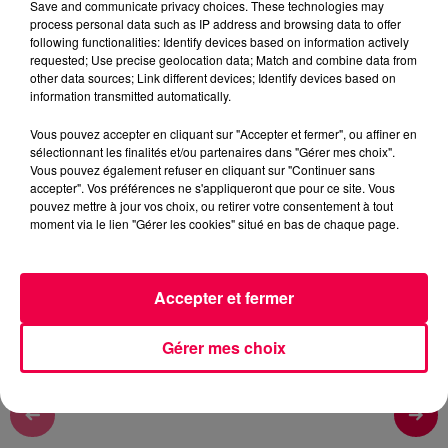
Save and communicate privacy choices. These technologies may
Remy
process personal data such as IP address and browsing data to offer
following functionalities: Identify devices based on information actively
TOUS LES MATINS A 6H45-7H45-8H45
requested; Use precise geolocation data; Match and combine data from
other data sources; Link different devices; Identify devices based on
information transmitted automatically.
0:00
2 sec
Vous pouvez accepter en cliquant sur "Accepter et fermer", ou affiner en
sélectionnant les finalités et/ou partenaires dans "Gérer mes choix".
Vous pouvez également refuser en cliquant sur "Continuer sans
27 mai 2026 - 2 sec
accepter". Vos préférences ne s'appliqueront que pour ce site. Vous
pouvez mettre à jour vos choix, ou retirer votre consentement à tout
L'ASTROTOP DU MERCREDI 27 MAI
moment via le lien "Gérer les cookies" situé en bas de chaque page.
L'ASTROTOP DU MERCREDI 27 MAI
Accepter et fermer
Gérer mes choix