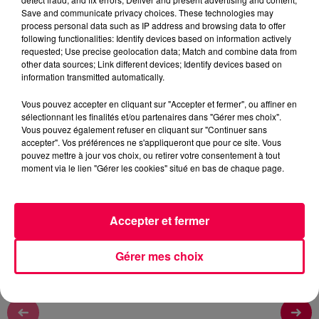
Rémy
Save and communicate privacy choices. These technologies may
process personal data such as IP address and browsing data to offer
L'ASTROTOP TOUS LES MATINS A 6H45, 7H45 ET
following functionalities: Identify devices based on information actively
8H45
requested; Use precise geolocation data; Match and combine data from
other data sources; Link different devices; Identify devices based on
information transmitted automatically.
0:00
1 min 39 sec
Vous pouvez accepter en cliquant sur "Accepter et fermer", ou affiner en
sélectionnant les finalités et/ou partenaires dans "Gérer mes choix".
Vous pouvez également refuser en cliquant sur "Continuer sans
accepter". Vos préférences ne s'appliqueront que pour ce site. Vous
3 juin 2026 - 1 min 39 sec
pouvez mettre à jour vos choix, ou retirer votre consentement à tout
moment via le lien "Gérer les cookies" situé en bas de chaque page.
L'ASTROTOP DU MERCREDI 3 JUIN
L'ASTROTOP DU MERCREDI 3 JUIN
Accepter et fermer
Gérer mes choix