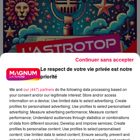
Continuer sans accepter
Le respect de votre vie privée est notre
priorité
We and
our (447) partners
do the following data processing based on
your consent and/or our legitimate interest: Store and/or access
information on a device; Use limited data to select advertising; Create
profiles for personalised advertising; Use profiles to select personalised
advertising; Measure advertising performance; Measure content
performance; Understand audiences through statistics or combinations
ASTROTOP
HOROSCOPE
ASTRO
of data from different sources; Develop and improve services; Create
MAGNUM CAFE
profiles to personalise content; Use profiles to select personalised
content; Use limited data to select content; Ensure security, prevent and
detect fraud, and fix errors; Deliver and present advertising and content;