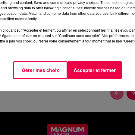
ertising and content; Save and communicate privacy choices. These technologies
and browsing data to offer following functionalities: Identify devices based on infor
eolocation data; Match and combine data from other data sources; Link different de
nsmitted automatically.
cliquant sur "Accepter et fermer", ou affiner en sélectionnant les finalités et/ou pa
 également refuser en cliquant sur "Continuer sans accepter". Vos préférences ne 
tre à jour vos choix, ou retirer votre consentement à tout moment via le lien "Gérer 
Gérer mes choix
Accepter et fermer