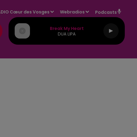
DIO Cœur des Vosges
Webradios
Podcasts
Break My Heart
DUA LIPA