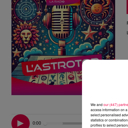
We and
our (447) partn
access information on a 
select personalised ad
statistics or combinatio
0:00
profiles to select person