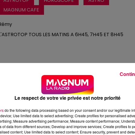
ASTROTOP
HOROSCOPE
ASTRO
MAGNUM CAFE
Rémy
L'ASTROTOP TOUS LES MATINS A 6H45, 7H45 ET 8H45
Contin
Le respect de votre vie privée est notre priorité
ers
do the following data processing based on your consent and/or our legitimate int
device; Use limited data to select advertising; Create profiles for personalised adver
vertising; Measure advertising performance; Measure content performance; Unders
ns of data from different sources; Develop and improve services; Create profiles to 
1 min 33 
alised content; Use limited data to select content; Ensure security, prevent and detect