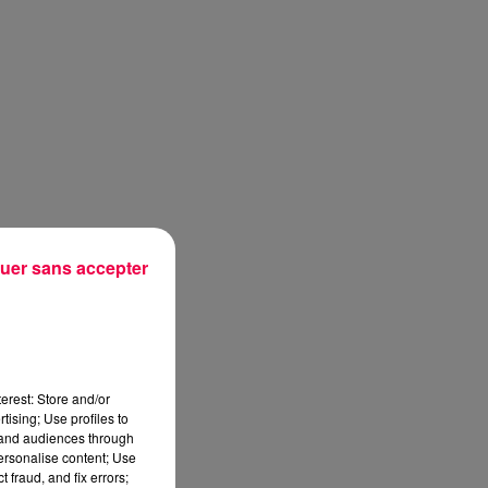
uer sans accepter
erest: Store and/or
tising; Use profiles to
tand audiences through
personalise content; Use
sec
 fraud, and fix errors;