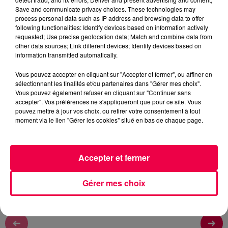
Rémy
Save and communicate privacy choices. These technologies may
process personal data such as IP address and browsing data to offer
L'ASTROTOP TOUS LES MATINS A 6H45, 7H45 ET
following functionalities: Identify devices based on information actively
8H45
requested; Use precise geolocation data; Match and combine data from
other data sources; Link different devices; Identify devices based on
information transmitted automatically.
0:00
1 min 44 sec
Vous pouvez accepter en cliquant sur "Accepter et fermer", ou affiner en
sélectionnant les finalités et/ou partenaires dans "Gérer mes choix".
Vous pouvez également refuser en cliquant sur "Continuer sans
accepter". Vos préférences ne s'appliqueront que pour ce site. Vous
15 mai 2026 - 1 min 44 sec
pouvez mettre à jour vos choix, ou retirer votre consentement à tout
moment via le lien "Gérer les cookies" situé en bas de chaque page.
L'ASTROTOP DU VENDREDI 15 MAI
L'ASTROTOP DU VENDREDI 15 MAI
Accepter et fermer
Gérer mes choix