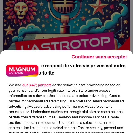
Continuer sans accepter
Le respect de votre vie privée est notre
priorité
We and
our (447) partners
do the following data processing based on
your consent and/or our legitimate interest: Store and/or access
information on a device; Use limited data to select advertising; Create
profiles for personalised advertising; Use profiles to select personalised
advertising; Measure advertising performance; Measure content
performance; Understand audiences through statistics or combinations
HOROSCOPE
ASTROTOP
ASTRO
of data from different sources; Develop and improve services; Create
MAGNUM CAFE
profiles to personalise content; Use profiles to select personalised
content; Use limited data to select content; Ensure security, prevent and
detect fraud, and fix errors; Deliver and present advertising and content;