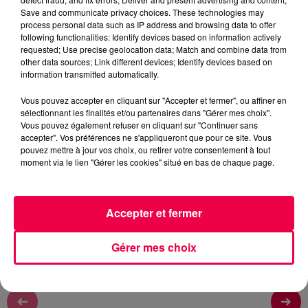
Rémy
Save and communicate privacy choices. These technologies may
process personal data such as IP address and browsing data to offer
L'ASTROTOP TOUS LES MATINS A 6H45, 7H45 ET
following functionalities: Identify devices based on information actively
8H45
requested; Use precise geolocation data; Match and combine data from
other data sources; Link different devices; Identify devices based on
information transmitted automatically.
0:00
0:00
Vous pouvez accepter en cliquant sur "Accepter et fermer", ou affiner en
sélectionnant les finalités et/ou partenaires dans "Gérer mes choix".
Vous pouvez également refuser en cliquant sur "Continuer sans
accepter". Vos préférences ne s'appliqueront que pour ce site. Vous
19 juin 2026
pouvez mettre à jour vos choix, ou retirer votre consentement à tout
moment via le lien "Gérer les cookies" situé en bas de chaque page.
L'ASTROTOP DU VENDREDI 19 JUIN
L'ASTROTOP DU VENDREDI 19 JUIN
Accepter et fermer
Gérer mes choix