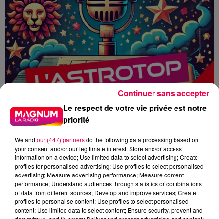
Continuer sans accepter
Le respect de votre vie privée est notre
priorité
We and
our (447) partners
do the following data processing based on
your consent and/or our legitimate interest: Store and/or access
information on a device; Use limited data to select advertising; Create
profiles for personalised advertising; Use profiles to select personalised
advertising; Measure advertising performance; Measure content
performance; Understand audiences through statistics or combinations
HOROSCOPE
ASTROTOP
ASTRO
of data from different sources; Develop and improve services; Create
MAGNUM CAFE
profiles to personalise content; Use profiles to select personalised
content; Use limited data to select content; Ensure security, prevent and
detect fraud, and fix errors; Deliver and present advertising and content;