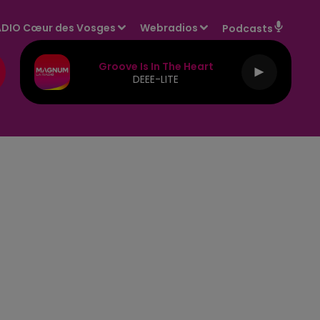
DIO Cœur des Vosges
Webradios
Podcasts
Groove Is In The Heart
DEEE-LITE