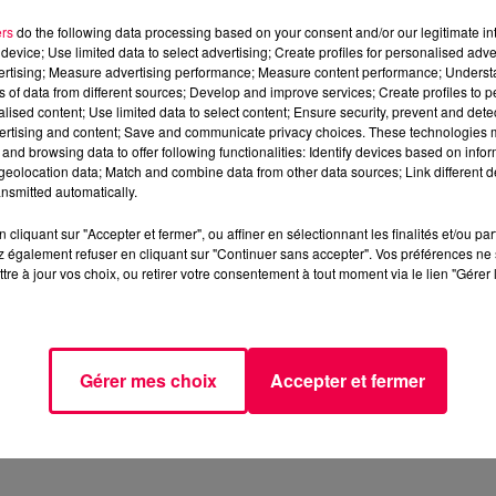
ers
do the following data processing based on your consent and/or our legitimate int
device; Use limited data to select advertising; Create profiles for personalised adver
vertising; Measure advertising performance; Measure content performance; Unders
ns of data from different sources; Develop and improve services; Create profiles to 
alised content; Use limited data to select content; Ensure security, prevent and detect
ertising and content; Save and communicate privacy choices. These technologies
and browsing data to offer following functionalities: Identify devices based on infor
eolocation data; Match and combine data from other data sources; Link different de
nsmitted automatically.
ix minutes, tu te retournes, ça colle, ça chauffe, et chaq
cliquant sur "Accepter et fermer", ou affiner en sélectionnant les finalités et/ou pa
it. Impossible de trouver une position confortable, t’as
 également refuser en cliquant sur "Continuer sans accepter". Vos préférences ne 
tre à jour vos choix, ou retirer votre consentement à tout moment via le lien "Gérer 
 des draps en coton, légers, qui laissent passer l’air, et
la chaleur ne s’installe. Les matières synthétiques ?
piège.
Gérer mes choix
Accepter et fermer
re. » Et rien que ce petit changement transforme tes nuits