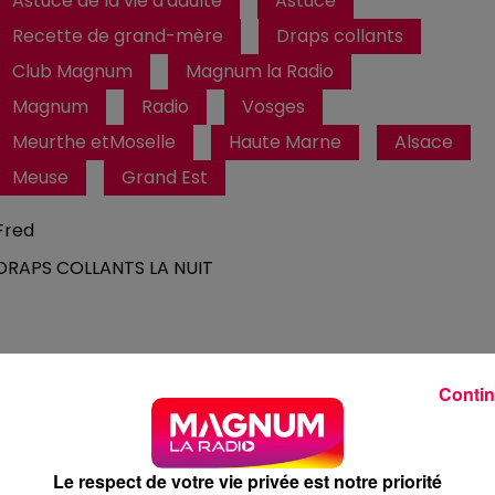
Astuce de la vie d'adulte
Astuce
Recette de grand-mère
Draps collants
Club Magnum
Magnum la Radio
Magnum
Radio
Vosges
Meurthe etMoselle
Haute Marne
Alsace
Meuse
Grand Est
Fred
DRAPS COLLANTS LA NUIT
Contin
1 min 1 
Le respect de votre vie privée est notre priorité