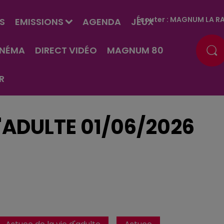
Écouter :
MAGNUM LA RA
S
EMISSIONS
AGENDA
JEUX
INÉMA
DIRECT VIDÉO
MAGNUM 80
R
D'ADULTE 01/06/2026