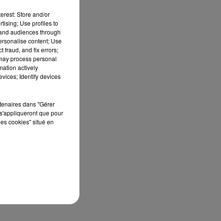
erest: Store and/or
tising; Use profiles to
tand audiences through
personalise content; Use
 fraud, and fix errors;
 may process personal
mation actively
vices; Identify devices
ue
rtenaires dans "Gérer
s'appliqueront que pour
les cookies" situé en