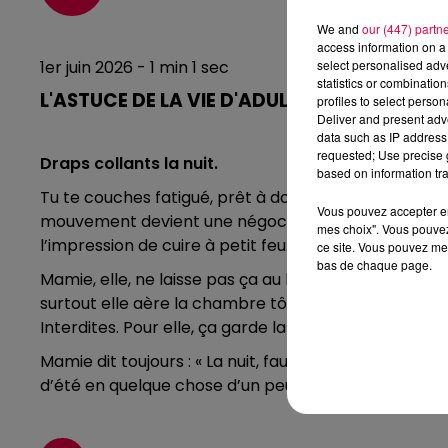
We and
our (447) partn
access information on a 
select personalised ad
1er juin 2026 - 1 min 1 sec
statistics or combinatio
L'ASTUCE DE LA VIE D'ADULTE 01/06/2026
profiles to select person
Deliver and present adv
data such as IP address 
requested; Use precise g
Draps collants la nuit.
based on information tra
Tu te couches fatigué, prêt à dormir… et au bout de d
Vous pouvez accepter en 
mouvement devient une négociation avec ton propre l
mes choix". Vous pouvez
l’impression de cuire à petit feu.
ce site. Vous pouvez met
bas de chaque page.
Mamie, elle, ne laisse pas ça au hasard. Elle privilégie
surtout elle aère la chambre tôt le matin, avant que 
Interdites. Pour elle, ça garde la chaleur comme un 
Mamie dit toujours : « La nuit, faut respirer, pas cui
d’été en quelque chose d’un peu plus humain.