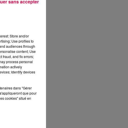
uer sans accepter
erest: Store and/or
tising; Use profiles to
sec
tand audiences through
personalise content; Use
 fraud, and fix errors;
 may process personal
mation actively
vices; Identify devices
rtenaires dans "Gérer
s'appliqueront que pour
les cookies" situé en
e