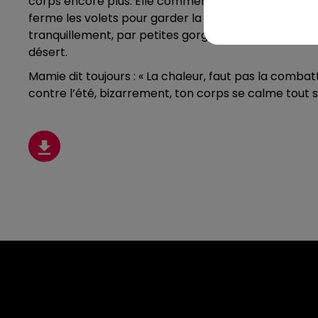
corps encore plus. Elle commence doucement : un peu 
ferme les volets pour garder la fraîcheur, ralentit le
tranquillement, par petites gorgées. Pas besoin de v
désert.
Mamie dit toujours : « La chaleur, faut pas la combatt
contre l’été, bizarrement, ton corps se calme tout s