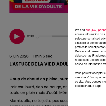
We and
our (447) partn
access information on a 
0:00
select personalised ad
statistics or combinatio
profiles to select person
Deliver and present adv
data such as IP address 
8 juin 2026 - 1 min 5 sec
requested; Use precise g
L'ASTUCE DE LA VIE D'ADULTE 08/06/2026
based on information tra
Vous pouvez accepter en 
mes choix". Vous pouvez
Coup de chaud en pleine journée.
ce site. Vous pouvez met
bas de chaque page.
L’air est lourd, rien ne bouge, et t’as l’impressi
table en plein mois d’août. Même respirer devient un
Mamie, elle, ne te jette pas sous une douche glacée e