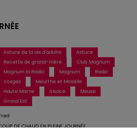
URNÉE
Astuce de la vie d'adulte
Astuce
Recette de grand-mère
Club Magnum
Magnum la Radio
Magnum
Radio
Vosges
Meurthe et Moselle
Haute Marne
Alsace
Meuse
Grand Est
Fred
COUP DE CHAUD EN PLEINE JOURNÉE