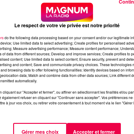
Contin
Le respect de votre vie privée est notre priorité
ers
do the following data processing based on your consent and/or our legitimate int
device; Use limited data to select advertising; Create profiles for personalised adver
1 min 5 
vertising; Measure advertising performance; Measure content performance; Unders
ns of data from different sources; Develop and improve services; Create profiles to 
alised content; Use limited data to select content; Ensure security, prevent and detect
ertising and content; Save and communicate privacy choices. These technologies
and browsing data to offer following functionalities: Identify devices based on infor
eolocation data; Match and combine data from other data sources; Link different de
nsmitted automatically.
cliquant sur "Accepter et fermer", ou affiner en sélectionnant les finalités et/ou pa
 également refuser en cliquant sur "Continuer sans accepter". Vos préférences ne 
tre à jour vos choix, ou retirer votre consentement à tout moment via le lien "Gérer 
on de fondre doucement comme une glace abandonnée sur un
 effort.
n mode survie extrême. Pour elle, ça ne fait qu’affoler le
Gérer mes choix
Accepter et fermer