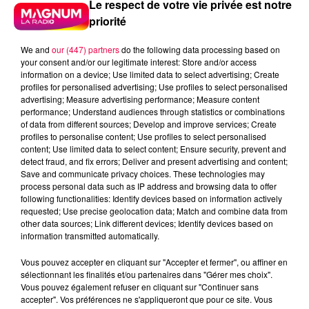
Le respect de votre vie privée est notre
Magnum la Radio
Magnum
priorité
Radio
Vosges
We and
our (447) partners
do the following data processing based on
Meurthe et Moselle
Haute Marne
your consent and/or our legitimate interest: Store and/or access
information on a device; Use limited data to select advertising; Create
Alsace
Meuse
Grand Est
profiles for personalised advertising; Use profiles to select personalised
advertising; Measure advertising performance; Measure content
performance; Understand audiences through statistics or combinations
Fred
of data from different sources; Develop and improve services; Create
profiles to personalise content; Use profiles to select personalised
MAINS GERCÉES DES HÉROS DE L'HIVER
content; Use limited data to select content; Ensure security, prevent and
detect fraud, and fix errors; Deliver and present advertising and content;
Save and communicate privacy choices. These technologies may
0:00
57 sec
process personal data such as IP address and browsing data to offer
following functionalities: Identify devices based on information actively
requested; Use precise geolocation data; Match and combine data from
other data sources; Link different devices; Identify devices based on
12 janvier 2026 - 57 sec
information transmitted automatically.
L’ASTUCE DE LA VIE D’ADULTE 12/01/2026
Vous pouvez accepter en cliquant sur "Accepter et fermer", ou affiner en
sélectionnant les finalités et/ou partenaires dans "Gérer mes choix".
Vous pouvez également refuser en cliquant sur "Continuer sans
accepter". Vos préférences ne s'appliqueront que pour ce site. Vous
Entre le froid, le vent et le chauffage à fond, tes mains