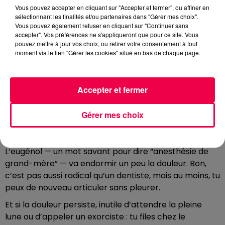
Vous pouvez accepter en cliquant sur "Accepter et fermer", ou affiner en
L’ASTUCE DE LA VIE D’ADULTE 15/12/2025 –
sélectionnant les finalités et/ou partenaires dans "Gérer mes choix".
MAL DE DENTS DU DIABLE
Vous pouvez également refuser en cliquant sur "Continuer sans
accepter". Vos préférences ne s'appliqueront que pour ce site. Vous
pouvez mettre à jour vos choix, ou retirer votre consentement à tout
moment via le lien "Gérer les cookies" situé en bas de chaque page.
Mal de dents du diable
T’as mal, tu souffres, tu jures, et t’envisages
sérieusement de te limer la molaire au couteau à
Accepter et fermer
beurre. Pas la peine de sacrifier ta dignité : Mamie a
son arme secrète — le clou de girofle ! Oui, ce petit
Gérer mes choix
machin qui sent Noël, tu le coinces contre la dent qui
hurle, et tu laisses faire la magie.
L’eugénol — un mot savant pour dire “anesthésie de
grand-mère” — va endormir un peu la douleur. Bon,
c’est pas aussi radical qu’un dentiste, mais au moins, tu
peux de nouveau articuler sans pleurer.
Et si la douleur persiste, inutile d’attendre la pleine
lune ou d’appeler un exorciste : tu files chez le