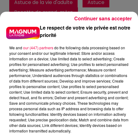
Astuce de la vie d'adulte
Astuce
Recette de grand-mère
Continuer sans accepter
Magnum la Radio
Magnum
Le respect de votre vie privée est notre
Radio
Vosges
priorité
Meurthe et Moselle
Alsace
We and
our (447) partners
do the following data processing based on
Meuse
Haute Marne
your consent and/or our legitimate interest: Store and/or access
information on a device; Use limited data to select advertising; Create
Club Magnum
profiles for personalised advertising; Use profiles to select personalised
advertising; Measure advertising performance; Measure content
performance; Understand audiences through statistics or combinations
Fred
of data from different sources; Develop and improve services; Create
L’ASTUCE DE LA VIE D’ADULTE 15/12/2025 – MAL
profiles to personalise content; Use profiles to select personalised
content; Use limited data to select content; Ensure security, prevent and
DE DENTS DU DIABLE
detect fraud, and fix errors; Deliver and present advertising and content;
Save and communicate privacy choices. These technologies may
process personal data such as IP address and browsing data to offer
0:00
58 sec
following functionalities: Identify devices based on information actively
requested; Use precise geolocation data; Match and combine data from
other data sources; Link different devices; Identify devices based on
information transmitted automatically.
15 décembre 2025 - 58 sec