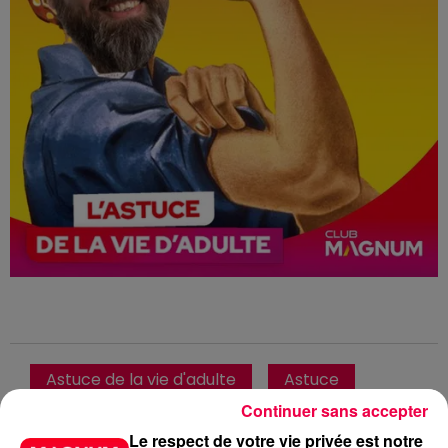
Astuce de la vie d'adulte
Astuce
Continuer sans accepter
Recette de grand-mère
Hoquet
Le respect de votre vie privée est notre
Club Magnum
Magnum la Radio