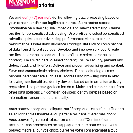
priorité
Magnum
Radio
Vosges
Meurthe et Moselle
Haute Marne
We and
our (447) partners
do the following data processing based on
your consent and/or our legitimate interest: Store and/or access
Alsace
Meuse
Grand Est
information on a device; Use limited data to select advertising; Create
profiles for personalised advertising; Use profiles to select personalised
advertising; Measure advertising performance; Measure content
Fred
performance; Understand audiences through statistics or combinations
of data from different sources; Develop and improve services; Create
CRISE DE HOQUET INCONTROLABLE
profiles to personalise content; Use profiles to select personalised
content; Use limited data to select content; Ensure security, prevent and
detect fraud, and fix errors; Deliver and present advertising and content;
0:00
56 sec
Save and communicate privacy choices. These technologies may
process personal data such as IP address and browsing data to offer
following functionalities: Identify devices based on information actively
requested; Use precise geolocation data; Match and combine data from
25 juin 2026 - 56 sec
other data sources; Link different devices; Identify devices based on
information transmitted automatically.
L'ASTUCE DE LA VIE D'ADULTE 25/06/2026
Vous pouvez accepter en cliquant sur "Accepter et fermer", ou affiner en
sélectionnant les finalités et/ou partenaires dans "Gérer mes choix".
Vous pouvez également refuser en cliquant sur "Continuer sans
Crise de hoquet incontrôlable
accepter". Vos préférences ne s'appliqueront que pour ce site. Vous
pouvez mettre à jour vos choix, ou retirer votre consentement à tout