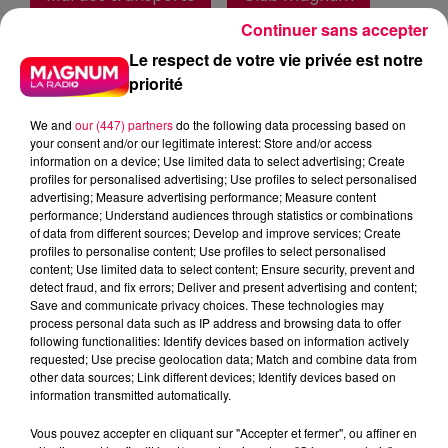
Magnum la Radio
Magnum
Continuer sans accepter
Le respect de votre vie privée est notre
Radio
Vosges
priorité
Meurthe et Moselle
Haute Marne
Alsace
Meuse
Grand Est
We and
our (447) partners
do the following data processing based on
your consent and/or our legitimate interest: Store and/or access
information on a device; Use limited data to select advertising; Create
Fred
profiles for personalised advertising; Use profiles to select personalised
advertising; Measure advertising performance; Measure content
NAUSÉE EN VOITURE OU DANS CET ASCENSEUR
performance; Understand audiences through statistics or combinations
QUI MONTE BEAUCOUP TROP VITE
of data from different sources; Develop and improve services; Create
profiles to personalise content; Use profiles to select personalised
content; Use limited data to select content; Ensure security, prevent and
0:00
1 min 3 sec
detect fraud, and fix errors; Deliver and present advertising and content;
Save and communicate privacy choices. These technologies may
process personal data such as IP address and browsing data to offer
following functionalities: Identify devices based on information actively
requested; Use precise geolocation data; Match and combine data from
29 juin 2026 - 1 min 3 sec
other data sources; Link different devices; Identify devices based on
information transmitted automatically.
L'ASTUCE DE LA VIE D'ADULTE 29/06/2026
Vous pouvez accepter en cliquant sur "Accepter et fermer", ou affiner en