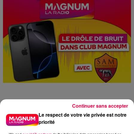
Continuer sans accepter
Drôle de Bruit
iPhone 16
Le respect de votre vie privée est notre
priorité
Sam Informatique
Club Magnum
Magnum la Radio
Magnum