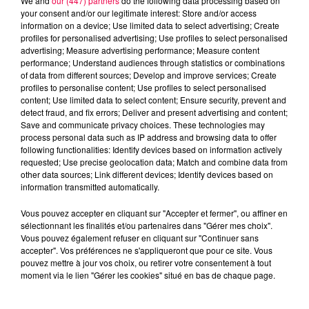
We and
our (447) partners
do the following data processing based on
your consent and/or our legitimate interest: Store and/or access
Radio
Vosges
information on a device; Use limited data to select advertising; Create
profiles for personalised advertising; Use profiles to select personalised
Meurthe et Moselle
Haute Marne
advertising; Measure advertising performance; Measure content
Alsace
Meuse
Grand Est
performance; Understand audiences through statistics or combinations
of data from different sources; Develop and improve services; Create
profiles to personalise content; Use profiles to select personalised
Fred
content; Use limited data to select content; Ensure security, prevent and
detect fraud, and fix errors; Deliver and present advertising and content;
AVEC LEONIE DE CHARMOIS DEVANT BRUYERES -
Save and communicate privacy choices. These technologies may
MARIANNE D'ELOYES - MATHILDE DE CHATENOIS
process personal data such as IP address and browsing data to offer
following functionalities: Identify devices based on information actively
requested; Use precise geolocation data; Match and combine data from
0:00
4 min 22 sec
other data sources; Link different devices; Identify devices based on
information transmitted automatically.
Vous pouvez accepter en cliquant sur "Accepter et fermer", ou affiner en
sélectionnant les finalités et/ou partenaires dans "Gérer mes choix".
12 novembre 2025 - 4 min 22 sec
Vous pouvez également refuser en cliquant sur "Continuer sans
accepter". Vos préférences ne s'appliqueront que pour ce site. Vous
LE DRÔLE DE BRUIT 12/11/2025
pouvez mettre à jour vos choix, ou retirer votre consentement à tout
moment via le lien "Gérer les cookies" situé en bas de chaque page.
Tentez de gagner un iPhone 16 en jouant au "Drôle de