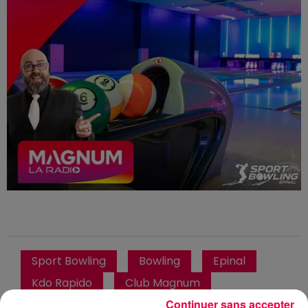
Sport Bowling
Bowling
Epinal
Kdo Rapido
Club Magnum
Continuer sans accepter
Magnum la Radio
Magnum