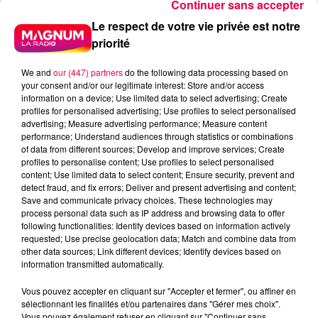
Continuer sans accepter
Radio
Vosges
Le respect de votre vie privée est notre
Meurthe et Moselle
Haute Marne
priorité
Alsace
Meuse
Grand Est
We and
our (447) partners
do the following data processing based on
your consent and/or our legitimate interest: Store and/or access
Fred
information on a device; Use limited data to select advertising; Create
profiles for personalised advertising; Use profiles to select personalised
ANNE SOPHIE DE SANCHEY REMPORTE SES
advertising; Measure advertising performance; Measure content
performance; Understand audiences through statistics or combinations
PARTIES DE BOWLING CHEZ SPORT BOWLING A
of data from different sources; Develop and improve services; Create
EPINAL
profiles to personalise content; Use profiles to select personalised
content; Use limited data to select content; Ensure security, prevent and
detect fraud, and fix errors; Deliver and present advertising and content;
0:00
1 min 13 sec
Save and communicate privacy choices. These technologies may
process personal data such as IP address and browsing data to offer
following functionalities: Identify devices based on information actively
requested; Use precise geolocation data; Match and combine data from
other data sources; Link different devices; Identify devices based on
4 juin 2026 - 1 min 13 sec
information transmitted automatically.
LE KDO RAPIDO 04/06/2026
Vous pouvez accepter en cliquant sur "Accepter et fermer", ou affiner en
sélectionnant les finalités et/ou partenaires dans "Gérer mes choix".
Vous pouvez également refuser en cliquant sur "Continuer sans