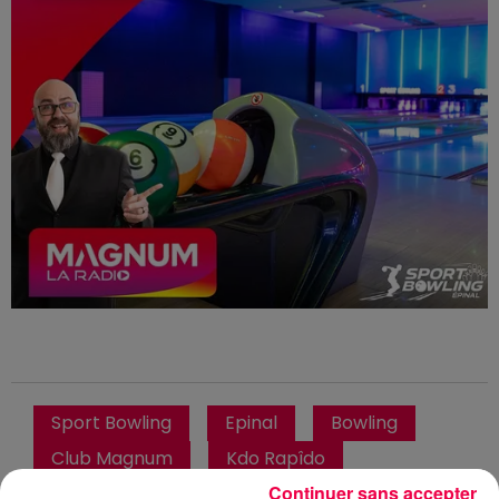
Sport Bowling
Epinal
Bowling
Club Magnum
Kdo Rapîdo
Continuer sans accepter
Magnum la Radio
Magnum