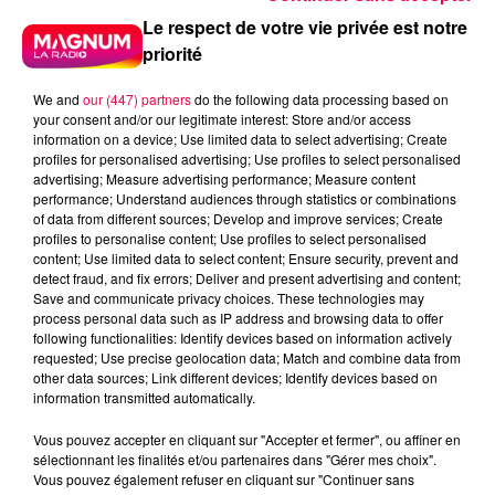
Le respect de votre vie privée est notre
Radio
Vosges
priorité
Meurthe et Moselle
Haute Marne
Alsace
Meuse
Grand Est
We and
our (447) partners
do the following data processing based on
your consent and/or our legitimate interest: Store and/or access
information on a device; Use limited data to select advertising; Create
Fred
profiles for personalised advertising; Use profiles to select personalised
advertising; Measure advertising performance; Measure content
JULIE DE CHARMES REMPORTE SES PARTIES DE
performance; Understand audiences through statistics or combinations
BOWLING CHEZ SPORT BOWLING A EPINAL
of data from different sources; Develop and improve services; Create
profiles to personalise content; Use profiles to select personalised
content; Use limited data to select content; Ensure security, prevent and
0:00
1 min 15 sec
detect fraud, and fix errors; Deliver and present advertising and content;
Save and communicate privacy choices. These technologies may
process personal data such as IP address and browsing data to offer
following functionalities: Identify devices based on information actively
requested; Use precise geolocation data; Match and combine data from
11 juin 2026 - 1 min 15 sec
other data sources; Link different devices; Identify devices based on
information transmitted automatically.
LE KDO RAPIDO 11/06/2026
Vous pouvez accepter en cliquant sur "Accepter et fermer", ou affiner en
sélectionnant les finalités et/ou partenaires dans "Gérer mes choix".
JULIE DE CHARMES REMPORTE SES PARTIES DE
Vous pouvez également refuser en cliquant sur "Continuer sans