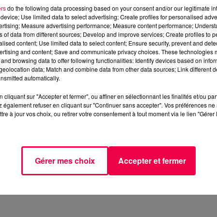
ers
do the following data processing based on your consent and/or our legitimate int
device; Use limited data to select advertising; Create profiles for personalised adver
vertising; Measure advertising performance; Measure content performance; Unders
ns of data from different sources; Develop and improve services; Create profiles to 
alised content; Use limited data to select content; Ensure security, prevent and detect
ertising and content; Save and communicate privacy choices. These technologies
and browsing data to offer following functionalities: Identify devices based on infor
eolocation data; Match and combine data from other data sources; Link different de
nsmitted automatically.
 inscrivez-vous le plus vite possible et gagnez des
cliquant sur "Accepter et fermer", ou affiner en sélectionnant les finalités et/ou pa
 également refuser en cliquant sur "Continuer sans accepter". Vos préférences ne 
tre à jour vos choix, ou retirer votre consentement à tout moment via le lien "Gérer 
s les parcs d’attractions (Fraispertuis, Europa Park,
 de Vittel, des ballotins de chocolat, des places pour l
Gérer mes choix
Accepter et fermer
 spectacles dans la région, et toute l’année des
profiter dans la région !