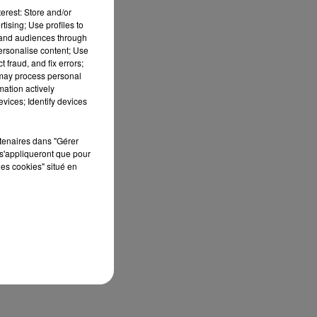
erest: Store and/or
tising; Use profiles to
tand audiences through
personalise content; Use
 fraud, and fix errors;
 may process personal
mation actively
vices; Identify devices
rtenaires dans "Gérer
s'appliqueront que pour
les cookies" situé en
es