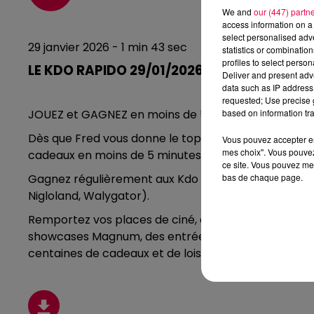
We and
our (447) partn
access information on a 
select personalised ad
29 janvier 2026 - 1 min 43 sec
statistics or combinatio
profiles to select person
LE KDO RAPIDO 29/01/2026
Deliver and present adv
data such as IP address 
requested; Use precise g
based on information tra
JOUEZ et GAGNEZ en moins de 5 minutes !
Dès que Fred vous donne le top entre 09h00 et 13h00,
Vous pouvez accepter en 
mes choix". Vous pouvez
cadeaux en moins de 5 minutes.
ce site. Vous pouvez met
bas de chaque page.
Gagnez régulièrement aux Kdo Rapido vos entrées dan
Nigloland, Walygator).
Remportez vos places de ciné, des accès aux Thermes
showcases Magnum, des entrées pour les concerts et
centaines de cadeaux et de loisirs dont vous pourrez 