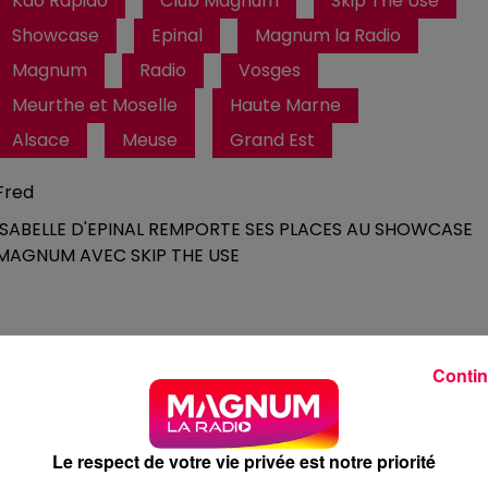
Kdo Rapido
Club Magnum
Skip The Use
Showcase
Epinal
Magnum la Radio
Magnum
Radio
Vosges
Meurthe et Moselle
Haute Marne
Alsace
Meuse
Grand Est
Fred
ISABELLE D'EPINAL REMPORTE SES PLACES AU SHOWCASE
MAGNUM AVEC SKIP THE USE
Contin
Le respect de votre vie privée est notre priorité
1 min 43 