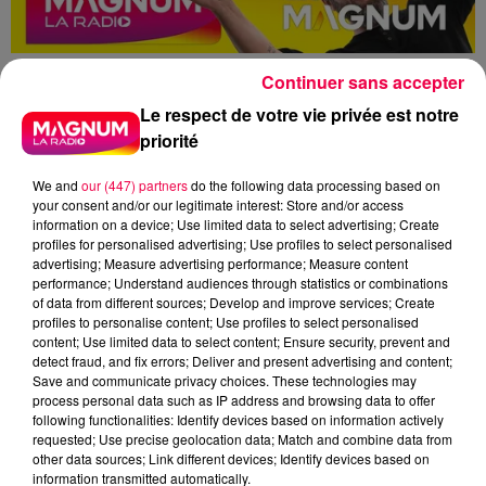
Continuer sans accepter
Le respect de votre vie privée est notre
priorité
Kdo Rapido
Club Magnum
We and
our (447) partners
do the following data processing based on
Skip The Use
Epinal
Showcase
your consent and/or our legitimate interest: Store and/or access
information on a device; Use limited data to select advertising; Create
Magnum la Radio
Magnum
profiles for personalised advertising; Use profiles to select personalised
advertising; Measure advertising performance; Measure content
Radio
Vosges
performance; Understand audiences through statistics or combinations
Meurthe et Moselle
Haute Marne
of data from different sources; Develop and improve services; Create
profiles to personalise content; Use profiles to select personalised
Alsace
Meuse
Grand Est
content; Use limited data to select content; Ensure security, prevent and
detect fraud, and fix errors; Deliver and present advertising and content;
Save and communicate privacy choices. These technologies may
Fred
process personal data such as IP address and browsing data to offer
following functionalities: Identify devices based on information actively
YANNICK DE PORTIEUX REMPORTE SES PLACES AU
requested; Use precise geolocation data; Match and combine data from
SHOWCASE MAGNUM AVEC SKIP THE USE
other data sources; Link different devices; Identify devices based on
information transmitted automatically.