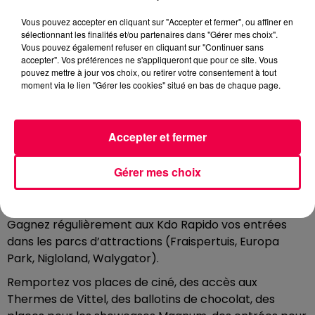
0:00
1 min 47 sec
Vous pouvez accepter en cliquant sur "Accepter et fermer", ou affiner en
sélectionnant les finalités et/ou partenaires dans "Gérer mes choix".
Vous pouvez également refuser en cliquant sur "Continuer sans
accepter". Vos préférences ne s'appliqueront que pour ce site. Vous
pouvez mettre à jour vos choix, ou retirer votre consentement à tout
30 janvier 2026 - 1 min 47 sec
moment via le lien "Gérer les cookies" situé en bas de chaque page.
LE KDO RAPIDO 30/01/2026
Accepter et fermer
JOUEZ et GAGNEZ en moins de 5 minutes !
Dès que Fred vous donne le top entre 09h00 et 13h00,
Gérer mes choix
inscrivez-vous le plus vite possible et gagnez des
cadeaux en moins de 5 minutes.
Gagnez régulièrement aux Kdo Rapido vos entrées
dans les parcs d’attractions (Fraispertuis, Europa
Park, Nigloland, Walygator).
Remportez vos places de ciné, des accès aux
Thermes de Vittel, des ballotins de chocolat, des