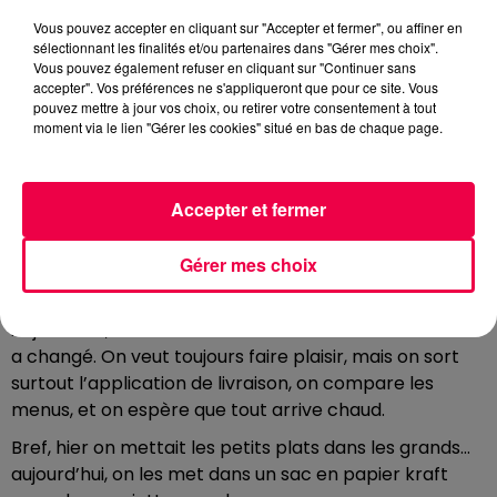
se comprendre. Pas d’inquiétude, je suis là pour
Vous pouvez accepter en cliquant sur "Accepter et fermer", ou affiner en
traduire !
sélectionnant les finalités et/ou partenaires dans "Gérer mes choix".
Vous pouvez également refuser en cliquant sur "Continuer sans
METTRE LES PETITS PLATS DANS LES GRANDS
accepter". Vos préférences ne s'appliqueront que pour ce site. Vous
pouvez mettre à jour vos choix, ou retirer votre consentement à tout
Quand inviter du monde voulait dire cuisiner, pas
moment via le lien "Gérer les cookies" situé en bas de chaque page.
commander.
“Mettre les petits plats dans les grands”, c’était une
Accepter et fermer
expression très sérieuse. Ça voulait dire recevoir des
invités et tout faire pour les impressionner : sortir la
Gérer mes choix
belle vaisselle, passer des heures en cuisine, et
surveiller le four comme un trésor.
Aujourd’hui, l’intention est la même… mais la méthode
a changé. On veut toujours faire plaisir, mais on sort
surtout l’application de livraison, on compare les
menus, et on espère que tout arrive chaud.
Bref, hier on mettait les petits plats dans les grands…
aujourd’hui, on les met dans un sac en papier kraft