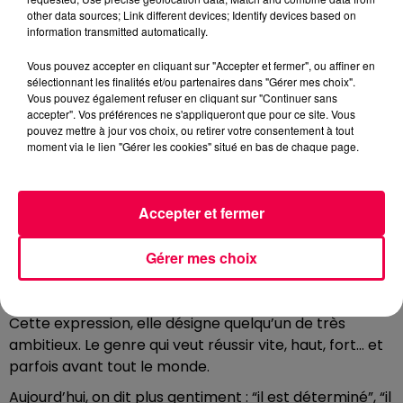
other data sources; Link different devices; Identify devices based on
moins jeunes, et des fois ces générations ont du mal à
information transmitted automatically.
se comprendre. Pas d’inquiétude, je suis là pour
traduire !
Vous pouvez accepter en cliquant sur "Accepter et fermer", ou affiner en
sélectionnant les finalités et/ou partenaires dans "Gérer mes choix".
Avoir les dents longues
Vous pouvez également refuser en cliquant sur "Continuer sans
accepter". Vos préférences ne s'appliqueront que pour ce site. Vous
Lancement : Ambition… version carnivore.
pouvez mettre à jour vos choix, ou retirer votre consentement à tout
moment via le lien "Gérer les cookies" situé en bas de chaque page.
Aujourd’hui, on parle d’une expression qui donne
l’impression qu’on va croiser un requin en costume :
“avoir les dents longues”.
Accepter et fermer
Parce qu’à la base, quelqu’un qui a les dents longues,
ça inspire pas franchement la douceur. On imagine
Gérer mes choix
une personne prête à mordre dans la réussite… et
dans les collègues au passage.
Cette expression, elle désigne quelqu’un de très
ambitieux. Le genre qui veut réussir vite, haut, fort… et
parfois avant tout le monde.
Aujourd’hui, on dit plus gentiment : “il est déterminé”, “il