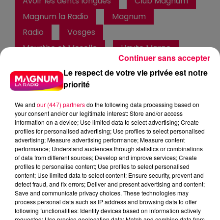
Avoir les dents longues
Club Magnum
Magnum la Radio
Magnum
Radio
Vosges
Meurthe et Moselle
Haute Marne
Continuer sans accepter
Alsace
Meuse
Grand Est
Le respect de votre vie privée est notre
priorité
Fred
AVOIR LES DENTS LONGUES
We and
our (447) partners
do the following data processing based on
your consent and/or our legitimate interest: Store and/or access
information on a device; Use limited data to select advertising; Create
0:00
1 min 8 sec
profiles for personalised advertising; Use profiles to select personalised
advertising; Measure advertising performance; Measure content
performance; Understand audiences through statistics or combinations
of data from different sources; Develop and improve services; Create
profiles to personalise content; Use profiles to select personalised
9 juin 2026 - 1 min 8 sec
content; Use limited data to select content; Ensure security, prevent and
detect fraud, and fix errors; Deliver and present advertising and content;
LE TRADUCTEUR DE GÉNÉRATION 09/06/2026
Save and communicate privacy choices. These technologies may
process personal data such as IP address and browsing data to offer
following functionalities: Identify devices based on information actively
Tout le monde écoute Club Magnum, les jeunes et les
requested; Use precise geolocation data; Match and combine data from