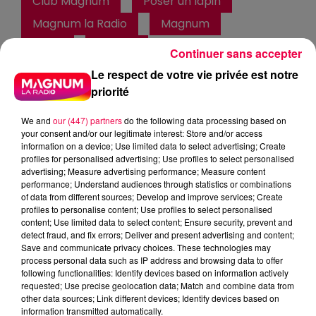
Club Magnum
Poser un lapin
Magnum la Radio
Magnum
Radio
Vosges
Continuer sans accepter
Meurthe et Moselle
Haute Marne
Le respect de votre vie privée est notre
priorité
Alsace
Meuse
Grand Est
We and
our (447) partners
do the following data processing based on
Fred
your consent and/or our legitimate interest: Store and/or access
information on a device; Use limited data to select advertising; Create
POSER UN LAPIN
profiles for personalised advertising; Use profiles to select personalised
advertising; Measure advertising performance; Measure content
performance; Understand audiences through statistics or combinations
0:00
53 sec
of data from different sources; Develop and improve services; Create
profiles to personalise content; Use profiles to select personalised
content; Use limited data to select content; Ensure security, prevent and
detect fraud, and fix errors; Deliver and present advertising and content;
16 janvier 2026 - 53 sec
Save and communicate privacy choices. These technologies may
process personal data such as IP address and browsing data to offer
LE TRADUCTEUR DE GÉNÉRATION 16/01/2026
following functionalities: Identify devices based on information actively
requested; Use precise geolocation data; Match and combine data from
other data sources; Link different devices; Identify devices based on
information transmitted automatically.
Tout le monde écoute Club Magnum, les jeunes et les