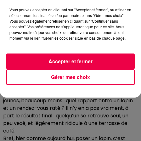
moins jeunes, et des fois ces générations ont du mal à
Vous pouvez accepter en cliquant sur "Accepter et fermer", ou affiner en
se comprendre. Pas d’inquiétude, je suis là pour
sélectionnant les finalités et/ou partenaires dans "Gérer mes choix".
Vous pouvez également refuser en cliquant sur "Continuer sans
traduire !
accepter". Vos préférences ne s'appliqueront que pour ce site. Vous
POSER UN LAPIN
pouvez mettre à jour vos choix, ou retirer votre consentement à tout
moment via le lien "Gérer les cookies" situé en bas de chaque page.
L’expression la plus cruelle pour les amateurs de
rongeurs.
“Poser un lapin”, ça veut dire ne pas venir à un rendez-
Accepter et fermer
vous.
La personne vous attend, regarde l’heure, regarde son
Gérer mes choix
téléphone… et vous, vous n’arrivez jamais.
Pour les anciens, l’expression est claire. Pour les
jeunes, beaucoup moins : quel rapport entre un lapin
et un rendez-vous raté ? Il n’y en a pas vraiment, à
part le résultat final : quelqu’un se retrouve seul, un
peu vexé, et légèrement ridicule à une terrasse de
café.
Bref, hier comme aujourd’hui, poser un lapin, c’est