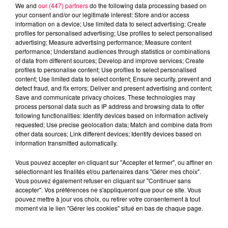
We and
our (447) partners
do the following data processing based on
your consent and/or our legitimate interest: Store and/or access
Miroiterie de la Plaine
Dinozé
information on a device; Use limited data to select advertising; Create
Miroiterie
Publireportage
profiles for personalised advertising; Use profiles to select personalised
advertising; Measure advertising performance; Measure content
Magnum la Radio
Magnum
performance; Understand audiences through statistics or combinations
of data from different sources; Develop and improve services; Create
Radio
Vosges
profiles to personalise content; Use profiles to select personalised
content; Use limited data to select content; Ensure security, prevent and
Meurthe et Moselle
Haute Marne
detect fraud, and fix errors; Deliver and present advertising and content;
Save and communicate privacy choices. These technologies may
Alsace
Meuse
Grand Est
process personal data such as IP address and browsing data to offer
following functionalities: Identify devices based on information actively
Fred
requested; Use precise geolocation data; Match and combine data from
other data sources; Link different devices; Identify devices based on
LA MIROITERIE DE LA PLAINE
information transmitted automatically.
Vous pouvez accepter en cliquant sur "Accepter et fermer", ou affiner en
0:00
1 min 47 sec
sélectionnant les finalités et/ou partenaires dans "Gérer mes choix".
Vous pouvez également refuser en cliquant sur "Continuer sans
accepter". Vos préférences ne s'appliqueront que pour ce site. Vous
pouvez mettre à jour vos choix, ou retirer votre consentement à tout
moment via le lien "Gérer les cookies" situé en bas de chaque page.
23 février 2026 - 1 min 47 sec
LES ACTEURS DE L'ÉCONOMIE S09