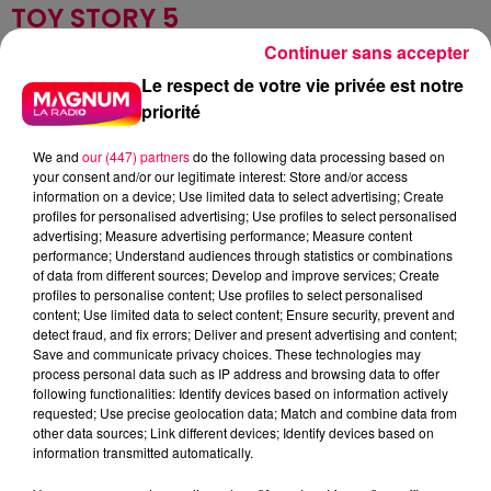
TOY STORY 5
Continuer sans accepter
Buzz, Woody, Jessie et le reste de la bande verront
Le respect de votre vie privée est notre
leur travail remis en question lorsqu'ils découvriront
priorité
que ce qui obsède les enfants d'aujourd'hui s’appelle...
l'électronique !
We and
our (447) partners
do the following data processing based on
your consent and/or our legitimate interest: Store and/or access
information on a device; Use limited data to select advertising; Create
profiles for personalised advertising; Use profiles to select personalised
DEVIENS GÉNIAL
advertising; Measure advertising performance; Measure content
performance; Understand audiences through statistics or combinations
Avec
Manu Payet
,
Melha Bedia
,
Marie-Julie Baup
of data from different sources; Develop and improve services; Create
profiles to personalise content; Use profiles to select personalised
Mathias est prof et vient enfin d’obtenir sa mutation
content; Use limited data to select content; Ensure security, prevent and
dans le collège de sa fille. Pourtant à peine arrivé on lui
detect fraud, and fix errors; Deliver and present advertising and content;
Save and communicate privacy choices. These technologies may
apprend que sa classe d’allemand va fermer, faute
process personal data such as IP address and browsing data to offer
d’inscrits. Il décide alors d’organiser un voyage en
following functionalities: Identify devices based on information actively
Allemagne pour motiver les adolescents à choisir la
requested; Use precise geolocation data; Match and combine data from
other data sources; Link different devices; Identify devices based on
langue et pour le financer, il fait appel à Iris, la
information transmitted automatically.
responsable du comité de jumelage local. Le hic, c’est