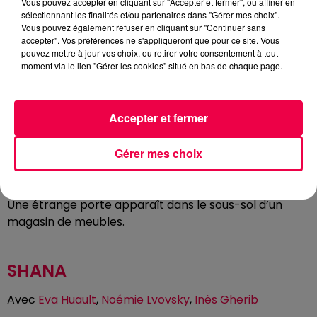
que Mathias est prof d’espagnol. Entre un Mathias qui
Vous pouvez accepter en cliquant sur "Accepter et fermer", ou affiner en
sélectionnant les finalités et/ou partenaires dans "Gérer mes choix".
ne parle pas un mot d’allemand, des ados en
Vous pouvez également refuser en cliquant sur "Continuer sans
souffrance et une Iris irrationnelle, le voyage scolaire
accepter". Vos préférences ne s'appliqueront que pour ce site. Vous
va prendre des allures de gigantesque chaos.
pouvez mettre à jour vos choix, ou retirer votre consentement à tout
moment via le lien "Gérer les cookies" situé en bas de chaque page.
Pourtant, rien ne pourra l’empêcher de devenir le
père que sa fille n’attend plus… et pour arriver à ses
fins, il va devoir devenir génial !
Accepter et fermer
BACKROOMS
Gérer mes choix
Avec
Chiwetel Ejiofor
,
Renate Reinsve
,
Mark Duplass
Une étrange porte apparaît dans le sous-sol d’un
magasin de meubles.
SHANA
Avec
Eva Huault
,
Noémie Lvovsky
,
Inès Gherib