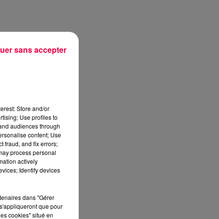
uer sans accepter
erest: Store and/or
tising; Use profiles to
tand audiences through
s
personalise content; Use
 fraud, and fix errors;
 may process personal
mation actively
vices; Identify devices
rtenaires dans "Gérer
s'appliqueront que pour
les cookies" situé en