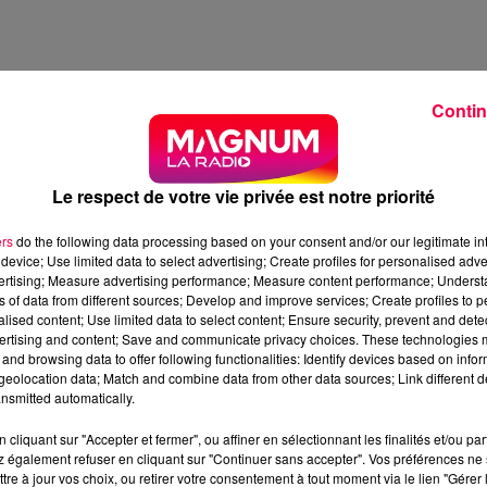
Contin
AND GROGU
Le respect de votre vie privée est notre priorité
ers
do the following data processing based on your consent and/or our legitimate int
 White
device; Use limited data to select advertising; Create profiles for personalised adver
vertising; Measure advertising performance; Measure content performance; Unders
 la dispersion des seigneurs de guerre impériaux à traver
ns of data from different sources; Develop and improve services; Create profiles to 
alised content; Use limited data to select content; Ensure security, prevent and detect
ion s’est battue, la jeune Nouvelle République décide de
ertising and content; Save and communicate privacy choices. These technologies
lorien Din Djarin et son jeune apprenti Grogu…
and browsing data to offer following functionalities: Identify devices based on infor
eolocation data; Match and combine data from other data sources; Link different de
nsmitted automatically.
cliquant sur "Accepter et fermer", ou affiner en sélectionnant les finalités et/ou pa
 également refuser en cliquant sur "Continuer sans accepter". Vos préférences ne 
ée comme "goûteuse" pour le chef du parti nazi, Adolf
tre à jour vos choix, ou retirer votre consentement à tout moment via le lien "Gérer 