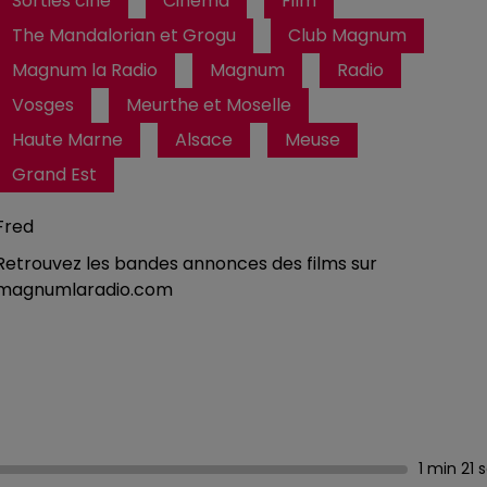
Sorties ciné
Cinéma
Film
The Mandalorian et Grogu
Club Magnum
Magnum la Radio
Magnum
Radio
Vosges
Meurthe et Moselle
Haute Marne
Alsace
Meuse
Grand Est
Fred
Retrouvez les bandes annonces des films sur
magnumlaradio.com
1 min 21 