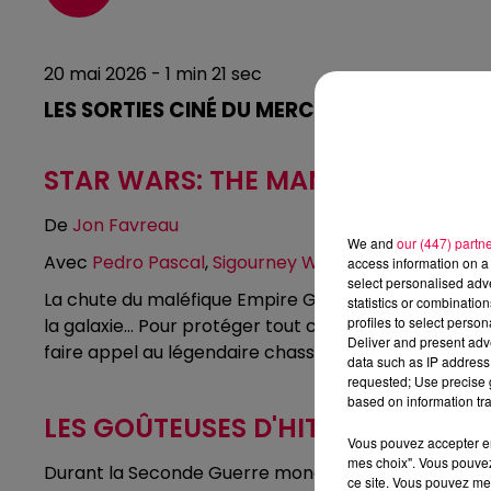
20 mai 2026 - 1 min 21 sec
LES SORTIES CINÉ DU MERCREDI 20 MAI
STAR WARS: THE MANDALORIAN 
De
Jon Favreau
We and
our (447) partn
Avec
Pedro Pascal
,
Sigourney Weaver
,
Jeremy Allen
access information on a 
select personalised ad
La chute du maléfique Empire Galactique a précipité
statistics or combinatio
profiles to select person
la galaxie… Pour protéger tout ce pour quoi la Rébell
Deliver and present adv
faire appel au légendaire chasseur de primes manda
data such as IP address 
requested; Use precise g
based on information tra
LES GOÛTEUSES D'HITLER
Vous pouvez accepter en 
mes choix". Vous pouvez
Durant la Seconde Guerre mondiale, Rosa est recrut
ce site. Vous pouvez met