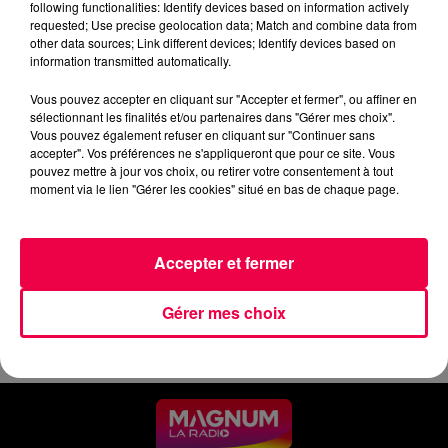
following functionalities: Identify devices based on information actively
requested; Use precise geolocation data; Match and combine data from
0:00
5 min 38 sec
other data sources; Link different devices; Identify devices based on
information transmitted automatically.
Vous pouvez accepter en cliquant sur "Accepter et fermer", ou affiner en
1er juin 2026 - 5 min 38 sec
sélectionnant les finalités et/ou partenaires dans "Gérer mes choix".
Vous pouvez également refuser en cliquant sur "Continuer sans
LUNDI MATIN - 01 JUIN
accepter". Vos préférences ne s'appliqueront que pour ce site. Vous
pouvez mettre à jour vos choix, ou retirer votre consentement à tout
moment via le lien "Gérer les cookies" situé en bas de chaque page.
Les informations du lundi 01 juin 2026 à 12h.
Accepter et fermer
Gérer mes choix