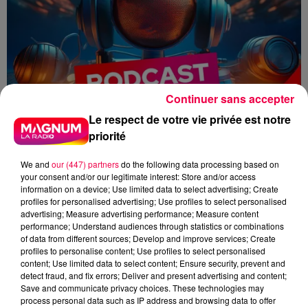
Continuer sans accepter
Le respect de votre vie privée est notre
priorité
We and
our (447) partners
do the following data processing based on
your consent and/or our legitimate interest: Store and/or access
information on a device; Use limited data to select advertising; Create
profiles for personalised advertising; Use profiles to select personalised
advertising; Measure advertising performance; Measure content
performance; Understand audiences through statistics or combinations
flash info
Zoé Thomas
of data from different sources; Develop and improve services; Create
profiles to personalise content; Use profiles to select personalised
content; Use limited data to select content; Ensure security, prevent and
Zoé Thomas
detect fraud, and fix errors; Deliver and present advertising and content;
Save and communicate privacy choices. These technologies may
Le flash de 12h
process personal data such as IP address and browsing data to offer