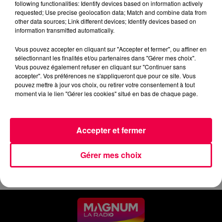
following functionalities: Identify devices based on information actively
requested; Use precise geolocation data; Match and combine data from
0:00
5 min 1 sec
other data sources; Link different devices; Identify devices based on
information transmitted automatically.
Vous pouvez accepter en cliquant sur "Accepter et fermer", ou affiner en
15 juin 2026 - 5 min 1 sec
sélectionnant les finalités et/ou partenaires dans "Gérer mes choix".
Vous pouvez également refuser en cliquant sur "Continuer sans
LUNDI MATIN - 15 JUIN
accepter". Vos préférences ne s'appliqueront que pour ce site. Vous
pouvez mettre à jour vos choix, ou retirer votre consentement à tout
moment via le lien "Gérer les cookies" situé en bas de chaque page.
Les infos de ce lundi matin.
Accepter et fermer
Gérer mes choix