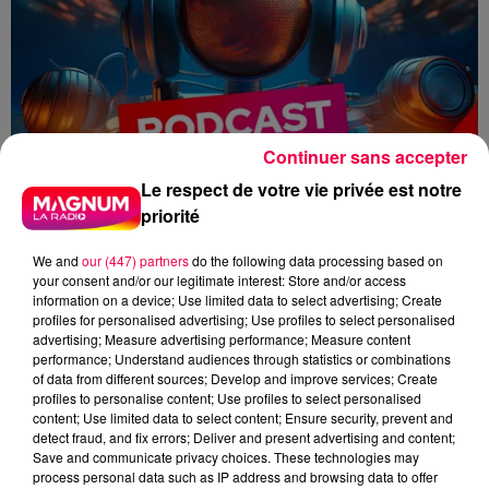
Continuer sans accepter
Le respect de votre vie privée est notre
priorité
We and
our (447) partners
do the following data processing based on
your consent and/or our legitimate interest: Store and/or access
information on a device; Use limited data to select advertising; Create
profiles for personalised advertising; Use profiles to select personalised
advertising; Measure advertising performance; Measure content
performance; Understand audiences through statistics or combinations
flash
of data from different sources; Develop and improve services; Create
profiles to personalise content; Use profiles to select personalised
content; Use limited data to select content; Ensure security, prevent and
Juliette Schang
detect fraud, and fix errors; Deliver and present advertising and content;
Save and communicate privacy choices. These technologies may
Les infos de ce lundi matin.
process personal data such as IP address and browsing data to offer