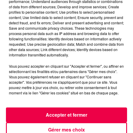
performance; Understand audiences through statistics or combinations
MAGNUM LA RADIO
MAGNUM DRIVE
of data from different sources; Develop and improve services; Create
LE JEU DE L'ANNIVERSAIRE
VOSGES
profiles to personalise content; Use profiles to select personalised
content; Use limited data to select content; Ensure security, prevent and
LA BAFFE
detect fraud, and fix errors; Deliver and present advertising and content;
Save and communicate privacy choices. These technologies may
process personal data such as IP address and browsing data to offer
NATHAN SLAMA
following functionalities: Identify devices based on information actively
requested; Use precise geolocation data; Match and combine data from
(MAGNUM DRIVE) Le jeu de l'anniversaire du Jeudi
other data sources; Link different devices; Identify devices based on
11 Juin
information transmitted automatically.
Vous pouvez accepter en cliquant sur "Accepter et fermer", ou affiner en
0:00
2 min 15 sec
sélectionnant les finalités et/ou partenaires dans "Gérer mes choix".
Vous pouvez également refuser en cliquant sur "Continuer sans
accepter". Vos préférences ne s'appliqueront que pour ce site. Vous
pouvez mettre à jour vos choix, ou retirer votre consentement à tout
moment via le lien "Gérer les cookies" situé en bas de chaque page.
11 juin 2026 - 2 min 15 sec
(MAGNUM DRIVE) LE JEU DE L'ANNIVERSAIRE
DU JEUDI 11 JUIN
Accepter et fermer
(MAGNUM DRIVE) Le jeu de l'anniversaire du Jeudi 11
Gérer mes choix