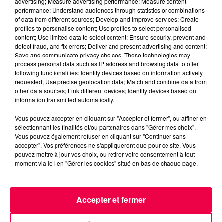
advertising; Measure advertising performance; Measure content
MAGNUM DRIVE
performance; Understand audiences through statistics or combinations
LE JEU DE L'ANNIVERSAIRE
of data from different sources; Develop and improve services; Create
profiles to personalise content; Use profiles to select personalised
RAON AUX BOIS
VOSGES
content; Use limited data to select content; Ensure security, prevent and
detect fraud, and fix errors; Deliver and present advertising and content;
MAGNUM LA RADIO
Save and communicate privacy choices. These technologies may
process personal data such as IP address and browsing data to offer
following functionalities: Identify devices based on information actively
NATHAN SLAMA
requested; Use precise geolocation data; Match and combine data from
other data sources; Link different devices; Identify devices based on
(MAGNUM DRIVE) LE JEU DE L'ANNIVERSAIRE DU
information transmitted automatically.
JEUDI 18 DÉCEMBRE
Vous pouvez accepter en cliquant sur "Accepter et fermer", ou affiner en
sélectionnant les finalités et/ou partenaires dans "Gérer mes choix".
0:00
2 min 31 sec
Vous pouvez également refuser en cliquant sur "Continuer sans
accepter". Vos préférences ne s'appliqueront que pour ce site. Vous
pouvez mettre à jour vos choix, ou retirer votre consentement à tout
moment via le lien "Gérer les cookies" situé en bas de chaque page.
18 décembre 2025 - 2 min 31 sec
(MAGNUM DRIVE) LE JEU DE L'ANNIVERSAIRE
DU JEUDI 18 DÉCEMBRE
Accepter et fermer