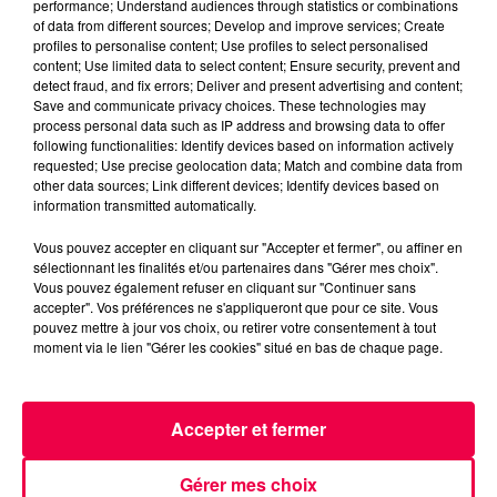
performance; Understand audiences through statistics or combinations
MAGNUM LA RADIO
MAGNUM DRIVE
of data from different sources; Develop and improve services; Create
LE JEU DE L'ANNIVERSAIRE
VOSGES
profiles to personalise content; Use profiles to select personalised
content; Use limited data to select content; Ensure security, prevent and
LE THOLY
detect fraud, and fix errors; Deliver and present advertising and content;
Save and communicate privacy choices. These technologies may
process personal data such as IP address and browsing data to offer
NATHAN SLAMA
following functionalities: Identify devices based on information actively
requested; Use precise geolocation data; Match and combine data from
(MAGNUM DRIVE) Le jeu de l'anniversaire du Jeudi
other data sources; Link different devices; Identify devices based on
18 Juin
information transmitted automatically.
Vous pouvez accepter en cliquant sur "Accepter et fermer", ou affiner en
0:00
3 min 4 sec
sélectionnant les finalités et/ou partenaires dans "Gérer mes choix".
Vous pouvez également refuser en cliquant sur "Continuer sans
accepter". Vos préférences ne s'appliqueront que pour ce site. Vous
pouvez mettre à jour vos choix, ou retirer votre consentement à tout
moment via le lien "Gérer les cookies" situé en bas de chaque page.
18 juin 2026 - 3 min 4 sec
(MAGNUM DRIVE) LE JEU DE L'ANNIVERSAIRE
DU JEUDI 18 JUIN
Accepter et fermer
(MAGNUM DRIVE) Le jeu de l'anniversaire du Jeudi 18
Gérer mes choix