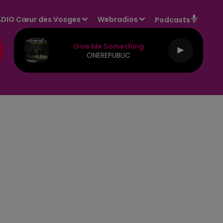
DIO Cœur des Vosges
Webradios
Podcasts
Give Me Something
ONEREPUBLIC
E