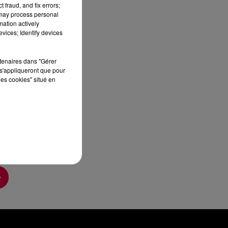
 fraud, and fix errors;
sec
 may process personal
mation actively
vices; Identify devices
rtenaires dans "Gérer
s'appliqueront que pour
les cookies" situé en