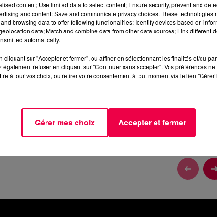
alised content; Use limited data to select content; Ensure security, prevent and detect
3 min 10 
ertising and content; Save and communicate privacy choices. These technologies
and browsing data to offer following functionalities: Identify devices based on infor
eolocation data; Match and combine data from other data sources; Link different de
nsmitted automatically.
cliquant sur "Accepter et fermer", ou affiner en sélectionnant les finalités et/ou pa
DU JEUDI 21 MAI
 également refuser en cliquant sur "Continuer sans accepter". Vos préférences ne 
tre à jour vos choix, ou retirer votre consentement à tout moment via le lien "Gérer 
 Mai
Gérer mes choix
Accepter et fermer