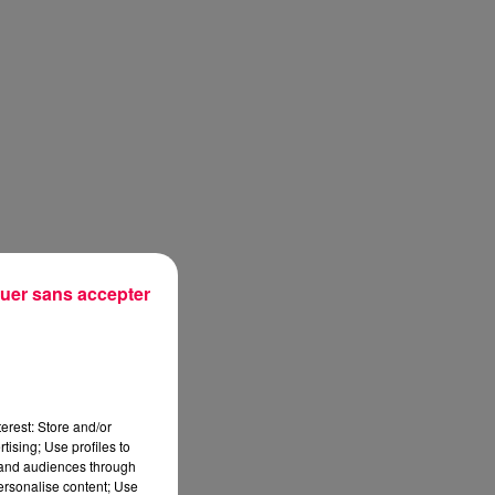
uer sans accepter
erest: Store and/or
tising; Use profiles to
tand audiences through
personalise content; Use