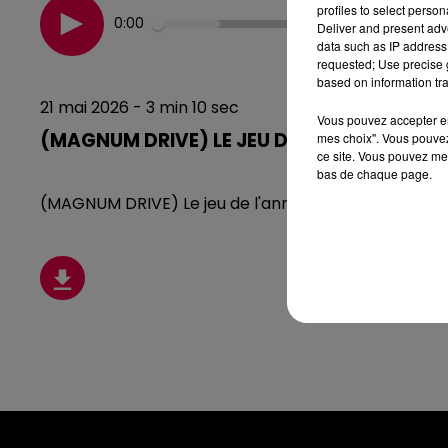
profiles to select person
0:00
Deliver and present adv
data such as IP address 
requested; Use precise g
based on information tra
21 mai 2026 - 3 min 10 sec
Vous pouvez accepter en 
(MAGNUM DRIVE) LE JEU DE L'ANNIVERSAIRE 
mes choix". Vous pouvez
ce site. Vous pouvez met
bas de chaque page.
(MAGNUM DRIVE) Le jeu de l'anniversaire du Jeudi 21