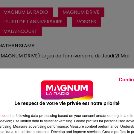
MAGNUM LA RADIO
MAGNUM DRIVE
LE JEU DE L'ANNIVERSAIRE
VOSGES
MALAINCOURT
NATHAN SLAMA
(MAGNUM DRIVE) Le jeu de l'anniversaire du Jeudi 21 Mai
Contin
Le respect de votre vie privée est notre priorité
ers
do the following data processing based on your consent and/or our legitimate int
device; Use limited data to select advertising; Create profiles for personalised adver
vertising; Measure advertising performance; Measure content performance; Unders
ns of data from different sources; Develop and improve services; Create profiles to 