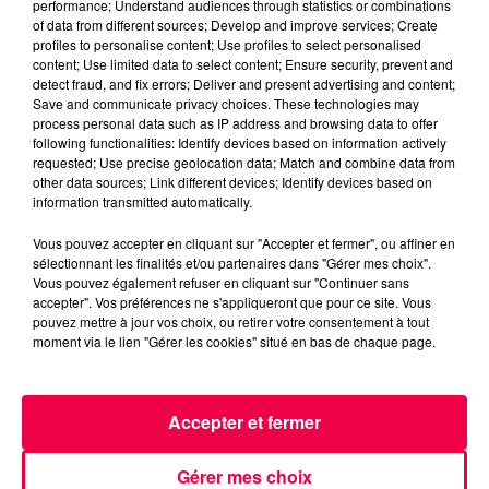
performance; Understand audiences through statistics or combinations
MAGNUM LA RADIO
MAGNUM DRIVE
of data from different sources; Develop and improve services; Create
LE JEU DE L'ANNIVERSAIRE
VOSGES
profiles to personalise content; Use profiles to select personalised
content; Use limited data to select content; Ensure security, prevent and
FREVILLE
detect fraud, and fix errors; Deliver and present advertising and content;
Save and communicate privacy choices. These technologies may
process personal data such as IP address and browsing data to offer
NATHAN SLAMA
following functionalities: Identify devices based on information actively
requested; Use precise geolocation data; Match and combine data from
(MAGNUM DRIVE) Le jeu de l'anniversaire du Lundi
other data sources; Link different devices; Identify devices based on
15 Juin
information transmitted automatically.
Vous pouvez accepter en cliquant sur "Accepter et fermer", ou affiner en
0:00
2 min 33 sec
sélectionnant les finalités et/ou partenaires dans "Gérer mes choix".
Vous pouvez également refuser en cliquant sur "Continuer sans
accepter". Vos préférences ne s'appliqueront que pour ce site. Vous
pouvez mettre à jour vos choix, ou retirer votre consentement à tout
moment via le lien "Gérer les cookies" situé en bas de chaque page.
15 juin 2026 - 2 min 33 sec
(MAGNUM DRIVE) LE JEU DE L'ANNIVERSAIRE
DU LUNDI 15 JUIN
Accepter et fermer
(MAGNUM DRIVE) Le jeu de l'anniversaire du Lundi 15
Gérer mes choix