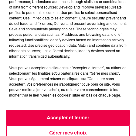
performance; Understand audiences through statistics or combinations
LE JEU DE L'ANNIVERSAIRE
of data from different sources; Develop and improve services; Create
MAGNUM DRIVE AVEC NATHAN
profiles to personalise content; Use profiles to select personalised
content; Use limited data to select content; Ensure security, prevent and
MAGNUM LA RADIO
VOSGES
detect fraud, and fix errors; Deliver and present advertising and content;
Save and communicate privacy choices. These technologies may
process personal data such as IP address and browsing data to offer
NATHAN SLAMA
following functionalities: Identify devices based on information actively
requested; Use precise geolocation data; Match and combine data from
(MAGNUM DRIVE) LE JEU DE L'ANNIVERSAIRE DU
other data sources; Link different devices; Identify devices based on
LUNDI 5 JANVIER
information transmitted automatically.
Vous pouvez accepter en cliquant sur "Accepter et fermer", ou affiner en
0:00
1 min 54 sec
sélectionnant les finalités et/ou partenaires dans "Gérer mes choix".
Vous pouvez également refuser en cliquant sur "Continuer sans
accepter". Vos préférences ne s'appliqueront que pour ce site. Vous
pouvez mettre à jour vos choix, ou retirer votre consentement à tout
moment via le lien "Gérer les cookies" situé en bas de chaque page.
5 janvier 2026 - 1 min 54 sec
(MAGNUM DRIVE) LE JEU DE L'ANNIVERSAIRE
DU LUNDI 5 JANVIER
Accepter et fermer
(MAGNUM DRIVE) LE JEU DE L'ANNIVERSAIRE DU LUNDI
Gérer mes choix