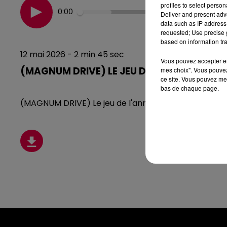
profiles to select person
0:00
Deliver and present adv
data such as IP address 
requested; Use precise g
based on information tra
12 mai 2026 - 2 min 45 sec
Vous pouvez accepter en 
(MAGNUM DRIVE) LE JEU DE L'ANNIVERSAIRE 
mes choix". Vous pouvez
ce site. Vous pouvez met
bas de chaque page.
(MAGNUM DRIVE) Le jeu de l'anniversaire du Mardi 12 