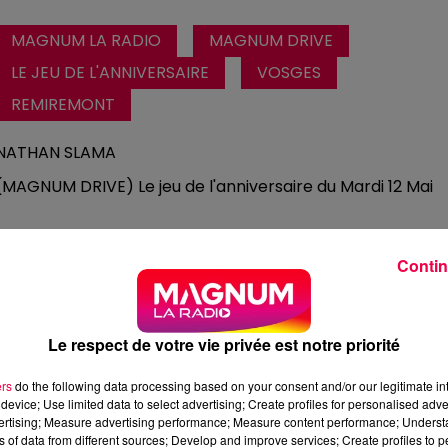
MAGNUM LA RADIO
MAGNUM DRIVE
LE JEU DE L'ANNIVERSAIRE
VOSGES
REMIREMONT
NATHAN SLAMA
(MAGNUM DRIVE) Le jeu de l'anniversaire du Mardi 12 Mai ​
Contin
Le respect de votre vie privée est notre priorité
ers
do the following data processing based on your consent and/or our legitimate int
device; Use limited data to select advertising; Create profiles for personalised adver
vertising; Measure advertising performance; Measure content performance; Unders
ns of data from different sources; Develop and improve services; Create profiles to 