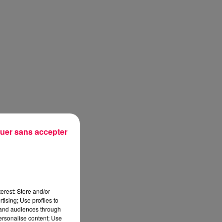
uer sans accepter
erest: Store and/or
tising; Use profiles to
tand audiences through
personalise content; Use