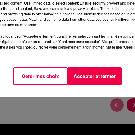
alised content; Use limited data to select content; Ensure security, prevent and detect
2 min 45 
ertising and content; Save and communicate privacy choices. These technologies
and browsing data to offer following functionalities: Identify devices based on infor
eolocation data; Match and combine data from other data sources; Link different de
nsmitted automatically.
cliquant sur "Accepter et fermer", ou affiner en sélectionnant les finalités et/ou pa
DU MARDI 12 MAI ​
 également refuser en cliquant sur "Continuer sans accepter". Vos préférences ne 
tre à jour vos choix, ou retirer votre consentement à tout moment via le lien "Gérer 
Mai ​
Gérer mes choix
Accepter et fermer