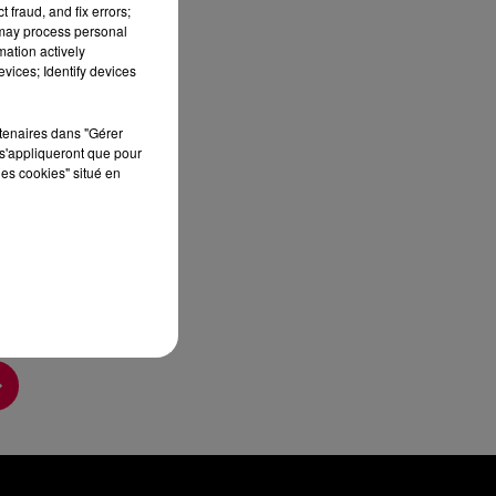
 fraud, and fix errors;
sec
 may process personal
mation actively
vices; Identify devices
rtenaires dans "Gérer
s'appliqueront que pour
les cookies" situé en