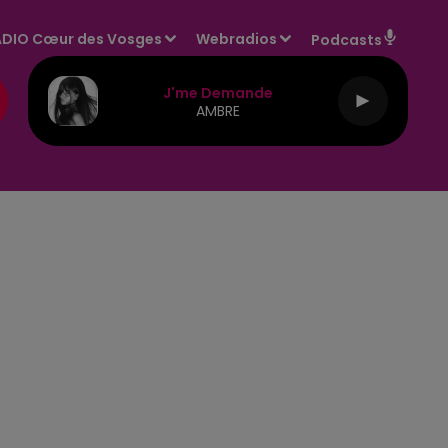
DIO Cœur des Vosges
Webradios
Podcasts
J'me Demande
AMBRE
E