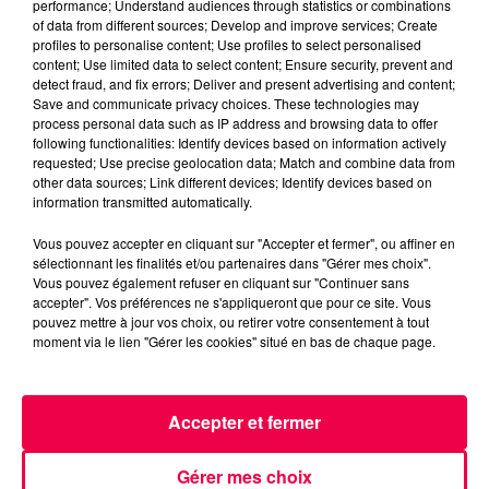
performance; Understand audiences through statistics or combinations
MAGNUM LA RADIO
MAGNUM DRIVE
of data from different sources; Develop and improve services; Create
LE JEU DE L'ANNIVERSAIRE
VOSGES
profiles to personalise content; Use profiles to select personalised
content; Use limited data to select content; Ensure security, prevent and
ANOULD
detect fraud, and fix errors; Deliver and present advertising and content;
Save and communicate privacy choices. These technologies may
process personal data such as IP address and browsing data to offer
NATHAN SLAMA
following functionalities: Identify devices based on information actively
requested; Use precise geolocation data; Match and combine data from
(MAGNUM DRIVE) Le jeu de l'anniversaire du
other data sources; Link different devices; Identify devices based on
Mardi 19 Mai
information transmitted automatically.
Vous pouvez accepter en cliquant sur "Accepter et fermer", ou affiner en
0:00
1 min 47 sec
sélectionnant les finalités et/ou partenaires dans "Gérer mes choix".
Vous pouvez également refuser en cliquant sur "Continuer sans
accepter". Vos préférences ne s'appliqueront que pour ce site. Vous
pouvez mettre à jour vos choix, ou retirer votre consentement à tout
moment via le lien "Gérer les cookies" situé en bas de chaque page.
19 mai 2026 - 1 min 47 sec
(MAGNUM DRIVE) LE JEU DE L'ANNIVERSAIRE
DU MARDI 19 MAI
Accepter et fermer
(MAGNUM DRIVE) Le jeu de l'anniversaire du Mardi 19
Gérer mes choix